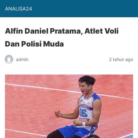
ANALISA24
Alfin Daniel Pratama, Atlet Voli
Dan Polisi Muda
admin
2 tahun ago