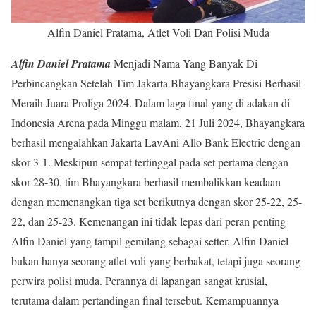
Alfin Daniel Pratama, Atlet Voli Dan Polisi Muda
Alfin Daniel Pratama
Menjadi Nama Yang Banyak Di
Perbincangkan Setelah Tim Jakarta Bhayangkara Presisi Berhasil
Meraih Juara Proliga 2024. Dalam laga final yang di adakan di
Indonesia Arena pada Minggu malam, 21 Juli 2024, Bhayangkara
berhasil mengalahkan Jakarta LavAni Allo Bank Electric dengan
skor 3-1. Meskipun sempat tertinggal pada set pertama dengan
skor 28-30, tim Bhayangkara berhasil membalikkan keadaan
dengan memenangkan tiga set berikutnya dengan skor 25-22, 25-
22, dan 25-23. Kemenangan ini tidak lepas dari peran penting
Alfin Daniel yang tampil gemilang sebagai setter. Alfin Daniel
bukan hanya seorang atlet voli yang berbakat, tetapi juga seorang
perwira polisi muda. Perannya di lapangan sangat krusial,
terutama dalam pertandingan final tersebut. Kemampuannya