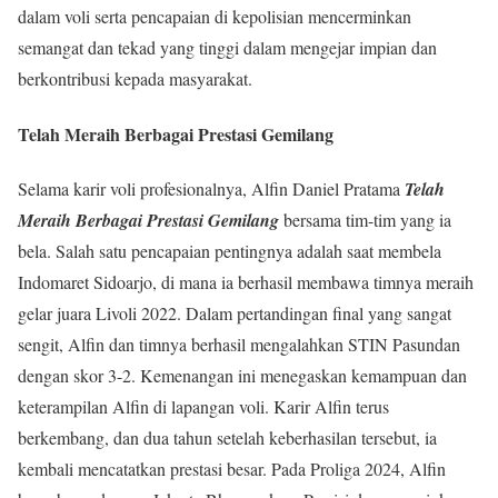
dalam voli serta pencapaian di kepolisian mencerminkan
semangat dan tekad yang tinggi dalam mengejar impian dan
berkontribusi kepada masyarakat.
Telah Meraih Berbagai Prestasi Gemilang
Selama karir voli profesionalnya, Alfin Daniel Pratama
Telah
Meraih Berbagai Prestasi Gemilang
bersama tim-tim yang ia
bela. Salah satu pencapaian pentingnya adalah saat membela
Indomaret Sidoarjo, di mana ia berhasil membawa timnya meraih
gelar juara Livoli 2022. Dalam pertandingan final yang sangat
sengit, Alfin dan timnya berhasil mengalahkan STIN Pasundan
dengan skor 3-2. Kemenangan ini menegaskan kemampuan dan
keterampilan Alfin di lapangan voli. Karir Alfin terus
berkembang, dan dua tahun setelah keberhasilan tersebut, ia
kembali mencatatkan prestasi besar. Pada Proliga 2024, Alfin