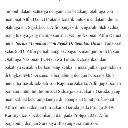
Tumbuh dalam keluarga dengan latar belakang olahraga voli
membuat Alfin Daniel Pratama tertarik untuk mendalami dunia
olahraga ini. Sejak kecil, Alfin banyak di pengaruhi oleh kedua
orang tuanya yang merupakan atlet voli profesional. Alfin Daniel
mulai
Serius Menekuni Voli Sejak Di Sekolah Dasar
. Pada saat
kelas 6 SD, Alfin pernah tampil sebagai pemain junior di Pekan
Olahraga Nasional (PON) Jawa Timur. Ketertarikan dan
bakatnya semakin berkembang ketika ia melanjutkan pendidikan
di tingkat SMP. Di sana, ia bergabung dengan beberapa klub
muda, termasuk sekolah voli Ragunan Jakarta. Alfin juga pernah
bermain untuk tim Indomaret Sidoarjo dan Jakarta Garuda, yang
memperkuat keterampilannya di lapangan. Debut profesional
Alfin di mulai dengan tim Jakarta Garuda pada Proliga 2019.
Karirnya terus berkembang, dan pada Proliga 2022, Alfin
bergabung dengan Surabaya Bhayangkara Samator.