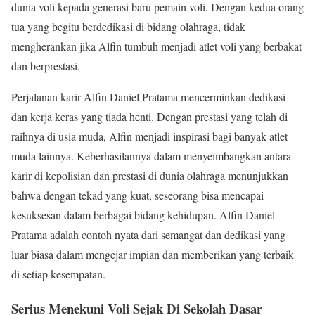
dunia voli kepada generasi baru pemain voli. Dengan kedua orang
tua yang begitu berdedikasi di bidang olahraga, tidak
mengherankan jika Alfin tumbuh menjadi atlet voli yang berbakat
dan berprestasi.
Perjalanan karir Alfin Daniel Pratama mencerminkan dedikasi
dan kerja keras yang tiada henti. Dengan prestasi yang telah di
raihnya di usia muda, Alfin menjadi inspirasi bagi banyak atlet
muda lainnya. Keberhasilannya dalam menyeimbangkan antara
karir di kepolisian dan prestasi di dunia olahraga menunjukkan
bahwa dengan tekad yang kuat, seseorang bisa mencapai
kesuksesan dalam berbagai bidang kehidupan. Alfin Daniel
Pratama adalah contoh nyata dari semangat dan dedikasi yang
luar biasa dalam mengejar impian dan memberikan yang terbaik
di setiap kesempatan.
Serius Menekuni Voli Sejak Di Sekolah Dasar