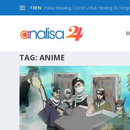
TREN:
Pulau Wayang, Cocok Untuk Healing Di Tengah
B
TAG:
ANIME