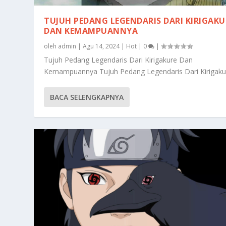
TUJUH PEDANG LEGENDARIS DARI KIRIGAKU
DAN KEMAMPUANNYA
oleh
admin
|
Agu 14, 2024
|
Hot
|
0
|
Tujuh Pedang Legendaris Dari Kirigakure Dan
Kemampuannya Tujuh Pedang Legendaris Dari Kirigakur
BACA SELENGKAPNYA