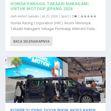
HONDA PANGGIL TAKAAKI NAKAGAMI
UNTUK MOTOGP JEPANG 2026
oleh
mimin1 penulis
|
Jul 25, 2026
|
Sport
|
0
|
Honda Racing Corporation (HRC) Resmi Menunjuk
Takaaki Nakagami Sebagai Pembalap Wildcard Pada...
BACA SELENGKAPNYA
POWER SLIDING DOOR BIKIN AKSES KABIN