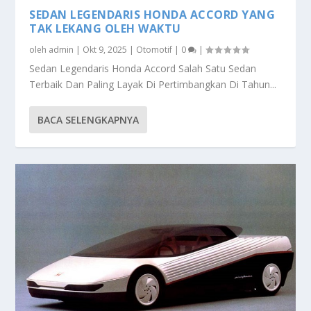
SEDAN LEGENDARIS HONDA ACCORD YANG
TAK LEKANG OLEH WAKTU
oleh
admin
|
Okt 9, 2025
|
Otomotif
|
0
|
Sedan Legendaris Honda Accord Salah Satu Sedan
Terbaik Dan Paling Layak Di Pertimbangkan Di Tahun...
BACA SELENGKAPNYA