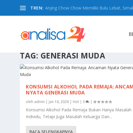
TREN:
Anjing Chow Chow Memiliki Bulu Lebat, Simak
B
TAG:
GENERASI MUDA
KONSUMSI ALKOHOL PADA REMAJA: ANCA
NYATA GENERASI MUDA
oleh
admin
|
Jan 16, 2026
|
Hot
|
0
|
Konsumsi Alkohol Pada Remaja Bukan Hanya Masalah
Individu, Tetapi Juga Masalah Keluarga Dan...
BACA SELENGKAPNYA