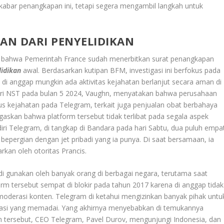
kabar penangkapan ini, tetapi segera mengambil langkah untuk
IAN DARI PENYELIDIKAN
n bahwa Pemerintah France sudah menerbitkan surat penangkapan
lidikan
awal. Berdasarkan kutipan BFM, investigasi ini berfokus pada
 di anggap mungkin ada aktivitas kejahatan berlanjut secara aman di
n dari NST pada bulan 5 2024, Vaughn, menyatakan bahwa perusahaan
s kejahatan pada Telegram, terkait juga penjualan obat berbahaya
askan bahwa platform tersebut tidak terlibat pada segala aspek
iri Telegram, di tangkap di Bandara pada hari Sabtu, dua puluh empa
bepergian dengan jet pribadi yang ia punya. Di saat bersamaan, ia
rkan oleh otoritas Prancis.
 di gunakan oleh banyak orang di berbagai negara, terutama saat
form tersebut sempat di blokir pada tahun 2017 karena di anggap tidak
 moderasi konten. Telegram di ketahui mengizinkan banyak pihak untu
si yang memadai. Yang akhirnya menyebabkan di temukannya
iden tersebut, CEO Telegram, Pavel Durov, mengunjungi Indonesia, dan