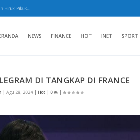
 Hiruk-Pikuk...
ERANDA
NEWS
FINANCE
HOT
INET
SPORT
LEGRAM DI TANGKAP DI FRANCE
n
|
Agu 28, 2024
|
Hot
|
0
|