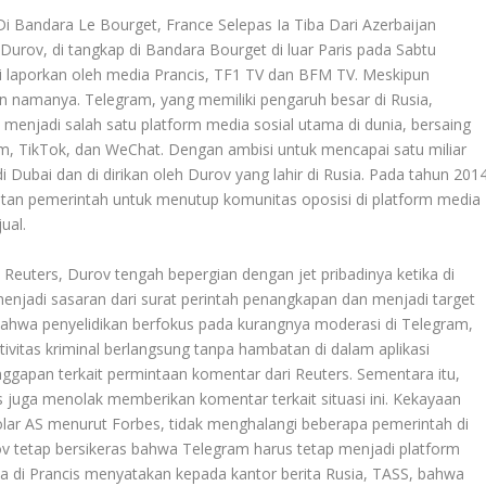
Bandara Le Bourget, France Selepas Ia Tiba Dari Azerbaijan
Durov, di tangkap di Bandara Bourget di luar Paris pada Sabtu
di laporkan oleh media Prancis, TF1 TV dan BFM TV. Meskipun
n namanya. Telegram, yang memiliki pengaruh besar di Rusia,
i menjadi salah satu platform media sosial utama di dunia, bersaing
, TikTok, dan WeChat. Dengan ambisi untuk mencapai satu miliar
Dubai dan di dirikan oleh Durov yang lahir di Rusia. Pada tahun 2014
tan pemerintah untuk menutup komunitas oposisi di platform media
ual.
h Reuters, Durov tengah bepergian dengan jet pribadinya ketika di
jadi sasaran dari surat perintah penangkapan dan menjadi target
ahwa penyelidikan berfokus pada kurangnya moderasi di Telegram,
ivitas kriminal berlangsung tanpa hambatan di dalam aplikasi
ggapan terkait permintaan komentar dari Reuters. Sementara itu,
 juga menolak memberikan komentar terkait situasi ini. Kekayaan
dolar AS menurut Forbes, tidak menghalangi beberapa pemerintah di
tetap bersikeras bahwa Telegram harus tetap menjadi platform
sia di Prancis menyatakan kepada kantor berita Rusia, TASS, bahwa