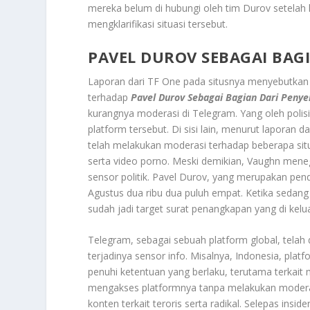
mereka belum di hubungi oleh tim Durov setelah 
mengklarifikasi situasi tersebut.
PAVEL DUROV SEBAGAI BAG
Laporan dari TF One pada situsnya menyebutka
terhadap
Pavel Durov Sebagai Bagian Dari Penye
kurangnya moderasi di Telegram. Yang oleh polisi
platform tersebut. Di sisi lain, menurut lapora
telah melakukan moderasi terhadap beberapa situ
serta video porno. Meski demikian, Vaughn meneg
sensor politik. Pavel Durov, yang merupakan pend
Agustus dua ribu dua puluh empat. Ketika sedang 
sudah jadi target surat penangkapan yang di kelua
Telegram, sebagai sebuah platform global, telah
terjadinya sensor info. Misalnya, Indonesia, plat
penuhi ketentuan yang berlaku, terutama terkait
mengakses platformnya tanpa melakukan modera
konten terkait teroris serta radikal. Selepas ins