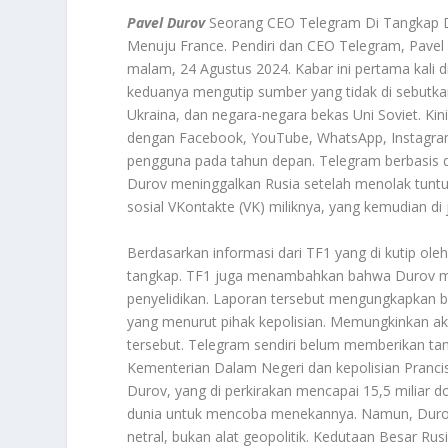
Pavel Durov
Seorang CEO Telegram Di Tangkap Di 
Menuju France. Pendiri dan CEO Telegram, Pavel 
malam, 24 Agustus 2024. Kabar ini pertama kali 
keduanya mengutip sumber yang tidak di sebutka
Ukraina, dan negara-negara bekas Uni Soviet. Kin
dengan Facebook, YouTube, WhatsApp, Instagram
pengguna pada tahun depan. Telegram berbasis di 
Durov meninggalkan Rusia setelah menolak tuntu
sosial VKontakte (VK) miliknya, yang kemudian di j
Berdasarkan informasi dari TF1 yang di kutip ole
tangkap. TF1 juga menambahkan bahwa Durov men
penyelidikan. Laporan tersebut mengungkapkan b
yang menurut pihak kepolisian. Memungkinkan akt
tersebut. Telegram sendiri belum memberikan tan
Kementerian Dalam Negeri dan kepolisian Prancis
Durov, yang di perkirakan mencapai 15,5 miliar 
dunia untuk mencoba menekannya. Namun, Durov 
netral, bukan alat geopolitik. Kedutaan Besar Ru