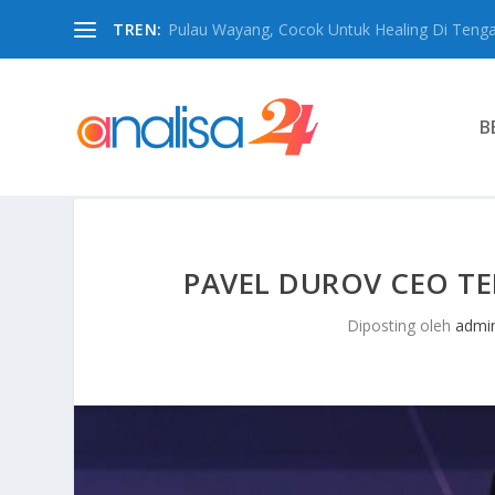
TREN:
Pulau Wayang, Cocok Untuk Healing Di Tengah
B
PAVEL DUROV CEO TE
Diposting oleh
admi