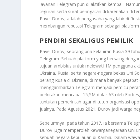
layanan Telegram pun di aktifkan kembali. Namun
teguran serta surat peringatan di karenakan di t
Pavel Durov, adalah pengusaha yang lahir di Rus
membangun reputasi Telegram sebagai platform 
PENDIRI SEKALIGUS PEMILIK
Pavel Durov, seorang pria kelahiran Rusia 39 tah
Telegram. Sebuah platform yang bersaing dengan 
tujuan ambisius untuk melewati 1M pengguna akti
Ukraina, Rusia, serta negara-negara bekas Uni Sov
perang Rusia di Ukraina, di mana banyak pejaba
menggambarkan Telegram menjadi pemicu perang v
perkirakan mencapai 15,5M dolar AS oleh Forbe
tuntutan pemerintah agar di tutup organisasi opo
jualnya. Pada Agustus 2021, Durov jadi warga ne
Sebelumnya, pada tahun 2017, ia bersama Telegr
Durov juga memperoleh kewarganegaraan Uni Emi
sebuah negara kepulauan di Karibia. Dalam wawan