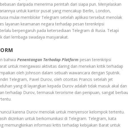
ebasan daripada menerima perintah dari siapa pun. Menjelaskan
ncariannya untuk kantor pusat yang mencakup Berlin, London,
Rusia mulai memblokir Telegram setelah aplikasi tersebut menolak
es layanan keamanan negara terhadap pesan terenkripsi
 terlalu berpengaruh pada ketersediaan Telegram di Rusia. Tetapi
ik dari lembaga swadaya masyarakat.
FORM
kan bahwa
Penentangan Terhadap Platform
pesan terenkripsi
arat untuk mengawasi aktivitas daring dan menekan kritik terhadap
 sampaikan oleh Johnson dalam sebuah wawancara dengan Sputnik.
iri Telegram, Pavel Durov, oleh otoritas Prancis setelah jet
tuduhan yang di layangkan kepada Durov adalah tidak masuk akal dan
n terhadap Durov, termasuk terorisme dan penipuan, sangat berba
rtentu.
muncul karena Durov menolak untuk menyensor kelompok tertentu.
h diizinkan untuk berkomunikasi di Telegram. Telegram, kata
yang memungkinkan informasi kritis terhadap kebijakan Barat untuk