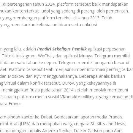
, di pertengahan tahun 2024, platform tersebut balik mendapatkan
emukan konten terkait Judol yang sedang di perangi oleh pemerintah.
ia yang membangun platform tersebut di tahun 2013. Telah
yang menekankan kebebasan bicara serta enkripsi.
un yang lalu, adalah
Pendiri Sekaligus Pemilik
aplikasi perpesanan
Tiktok, Instagram, WeChat, dan aplikasi lainnya. Telegram memiliki
f dalam satu tahun ke depan. Telegram memiliki pengaruh besar di
iet. Platform tersebut telah menjadi sumber informasi penting terkai
t dari Moskow dan Kyiv menggunakannya. Beberapa analis bahkan
irtual dalam konflik tersebut. Durov, yang kekayaannya di
s, meninggalkan Rusia pada tahun 2014 setelah menolak memenuhi
sisi pada platform media sosial VKontakte miliknya, yang kemudian di
gara France.
am pindah kantor ke Dubai. Berdasarkan laporan media Prancis,
rat Arab (UEA) dan merupakan warga negara St. Kitts and Nevis,
cara dengan jurnalis Amerika Serikat Tucker Carlson pada April.