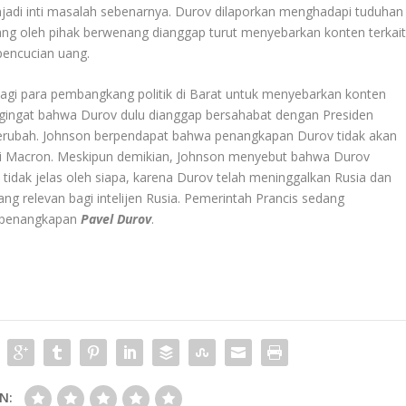
njadi inti masalah sebenarnya. Durov dilaporkan menghadapi tuduhan
yang oleh pihak berwenang dianggap turut menyebarkan konten terkai
pencucian uang.
bagi para pembangkang politik di Barat untuk menyebarkan konten
mengingat bahwa Durov dulu dianggap bersahabat dengan Presiden
 berubah. Johnson berpendapat bahwa penangkapan Durov tidak akan
ari Macron. Meskipun demikian, Johnson menyebut bahwa Durov
tidak jelas oleh siapa, karena Durov telah meninggalkan Rusia dan
rang relevan bagi intelijen Rusia. Pemerintah Prancis sedang
t penangkapan
Pavel Durov
.
N: