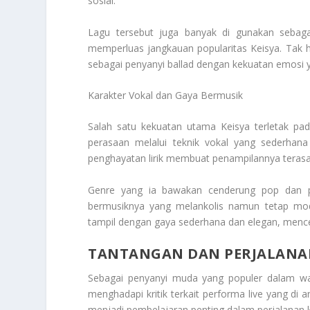
sosial.
Lagu tersebut juga banyak di gunakan sebagai
memperluas jangkauan popularitas Keisya. Tak h
sebagai penyanyi ballad dengan kekuatan emosi
Karakter Vokal dan Gaya Bermusik
Salah satu kekuatan utama Keisya terletak pa
perasaan melalui teknik vokal yang sederhana 
penghayatan lirik membuat penampilannya terasa
Genre yang ia bawakan cenderung pop dan pop
bermusiknya yang melankolis namun tetap mo
tampil dengan gaya sederhana dan elegan, menc
TANTANGAN DAN PERJALANAN
Sebagai penyanyi muda yang populer dalam wakt
menghadapi kritik terkait performa live yang di
menjadi pembelajaran penting dalam perjalanan k