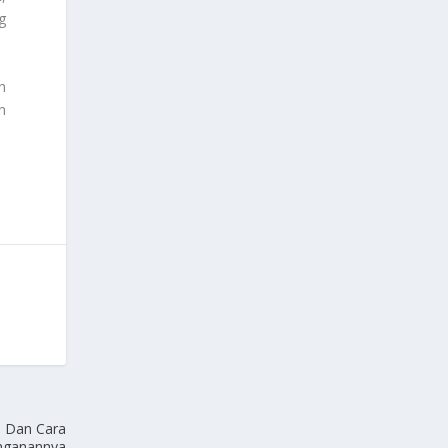
g
h
n
a Dan Cara
nganannya