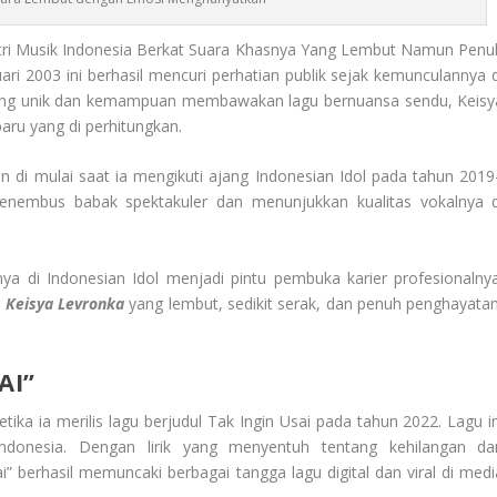
tri Musik Indonesia Berkat Suara Khasnya Yang Lembut Namun Penu
ri 2003 ini berhasil mencuri perhatian publik sejak kemunculannya d
 yang unik dan kemampuan membawakan lagu bernuansa sendu, Keisy
aru yang di perhitungkan.
 di mulai saat ia mengikuti ajang Indonesian Idol pada tahun 2019
menembus babak spektakuler dan menunjukkan kualitas vokalnya d
inya di Indonesian Idol menjadi pintu pembuka karier profesionalnya
a
Keisya Levronka
yang lembut, sedikit serak, dan penuh penghayatan
AI”
ika ia merilis lagu berjudul Tak Ingin Usai pada tahun 2022. Lagu in
ndonesia. Dengan lirik yang menyentuh tentang kehilangan da
” berhasil memuncaki berbagai tangga lagu digital dan viral di medi