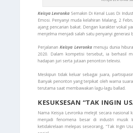
Keisya Levronka
Semakin Di Kenal Luas Di Indus
Emosi. Penyanyi muda kelahiran Malang, 2 Februa
ajang pencarian bakat. Dengan karakter vokal
menjelma menjadi salah satu penyanyi generasi b
Perjalanan
Keisya Levronka
menuju dunia hiburan
2020. Dalam kompetisi tersebut, ia berhasil 
hadapan juri serta jutaan penonton televisi.
Meskipun tidak keluar sebagai juara, partisipas
Banyak penonton yang terpikat oleh warna suar
terutama saat membawakan lagu-lagu ballad.
KESUKSESAN “TAK INGIN US
Nama Keisya Levronka melejit secara nasional ket
menjadi fenomena besar di industri musik I
ketidakrelaan melepas seseorang, “Tak Ingin Usai