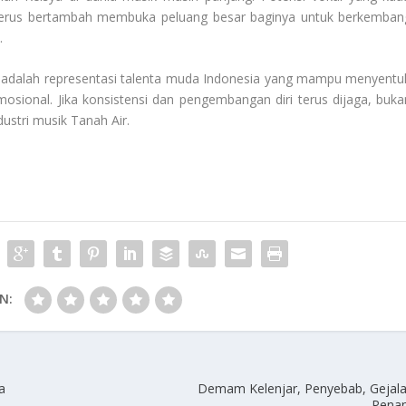
erus bertambah membuka peluang besar baginya untuk berkemban
.
Ia adalah representasi talenta muda Indonesia yang mampu menyentu
osional. Jika konsistensi dan pengembangan diri terus dijaga, buka
ustri musik Tanah Air.
N:
a
Demam Kelenjar, Penyebab, Gejal
Pena