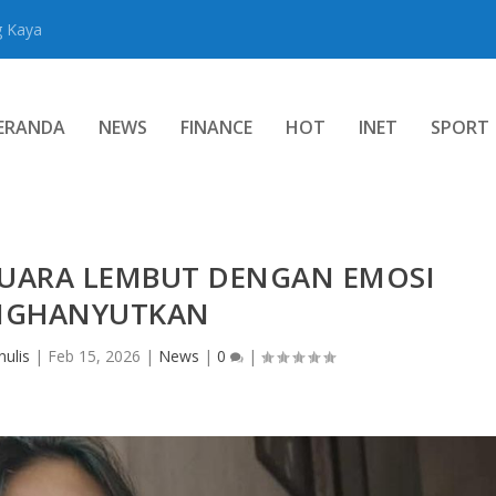
g Kaya
ERANDA
NEWS
FINANCE
HOT
INET
SPORT
SUARA LEMBUT DENGAN EMOSI
NGHANYUTKAN
ulis
|
Feb 15, 2026
|
News
|
0
|