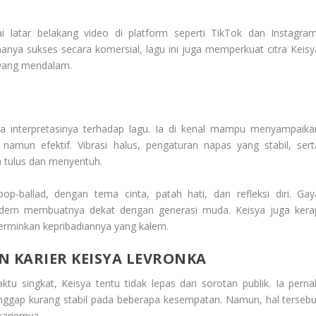
 latar belakang video di platform seperti TikTok dan Instagram
anya sukses secara komersial, lagu ini juga memperkuat citra Keisy
 yang mendalam.
da interpretasinya terhadap lagu. Ia di kenal mampu menyampaika
namun efektif. Vibrasi halus, pengaturan napas yang stabil, sert
 tulus dan menyentuh.
-ballad, dengan tema cinta, patah hati, dan refleksi diri. Gay
dern membuatnya dekat dengan generasi muda. Keisya juga kera
erminkan kepribadiannya yang kalem.
 KARIER KEISYA LEVRONKA
u singkat, Keisya tentu tidak lepas dari sorotan publik. Ia perna
 anggap kurang stabil pada beberapa kesempatan. Namun, hal tersebu
ariernya.