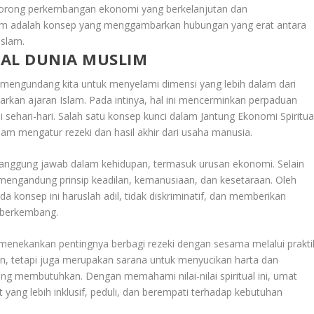
endorong perkembangan ekonomi yang berkelanjutan dan
lim adalah konsep yang menggambarkan hubungan yang erat antara
Islam.
UAL DUNIA MUSLIM
mengundang kita untuk menyelami dimensi yang lebih dalam dari
rkan ajaran Islam. Pada intinya, hal ini mencerminkan perpaduan
omi sehari-hari. Salah satu konsep kunci dalam Jantung Ekonomi Spiritua
am mengatur rezeki dan hasil akhir dari usaha manusia.
 tanggung jawab dalam kehidupan, termasuk urusan ekonomi. Selain
 mengandung prinsip keadilan, kemanusiaan, dan kesetaraan. Oleh
a konsep ini haruslah adil, tidak diskriminatif, dan memberikan
 berkembang.
a menekankan pentingnya berbagi rezeki dengan sesama melalui prakti
an, tetapi juga merupakan sarana untuk menyucikan harta dan
g membutuhkan. Dengan memahami nilai-nilai spiritual ini, umat
ang lebih inklusif, peduli, dan berempati terhadap kebutuhan