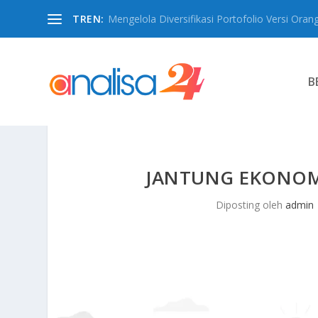
TREN:
Mengelola Diversifikasi Portofolio Versi Oran
B
JANTUNG EKONOM
Diposting oleh
admin