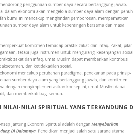
uga mendorong penggunaan sumber daya secara bertanggung jawab.
ritual dalam ekonomi akan mengelola sumber daya alam dengan penuh
ifah bumi. Ini mencakup menghindari pemborosan, memperhatikan
ggunaan sumber daya alam untuk kepentingan bersama dan masa
a memperkuat komitmen terhadap praktik zakat dan infaq. Zakat, pilar
gamaan, tetapi juga instrumen untuk mengurangi kesenjangan sosial
praktik zakat dan infaq, umat Muslim dapat memberikan kontribusi
aksetaraan, dan ketidakadilan sosial.
tik ekonomi mencakup perubahan paradigma, penekanan pada prinsip-
ngelolaan sumber daya alam yang bertanggung jawab, dan komitmen
ahwa dengan mengimplementasikan konsep ini, umat Muslim dapat
dil, dan memberkati bagi semua.
NILAI-NILAI SPIRITUAL YANG TERKANDUNG D
nsep Jantung Ekonomi Spiritual adalah dengan
Menyebarkan
andung Di Dalamnya
. Pendidikan menjadi salah satu sarana utama