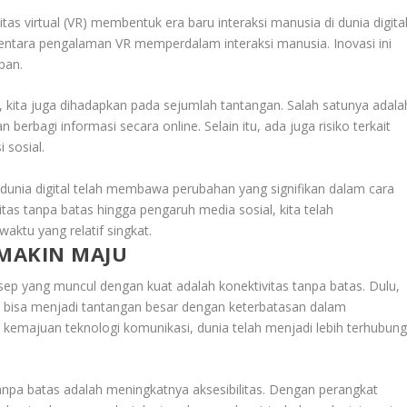
tas virtual (VR) membentuk era baru interaksi manusia di dunia digital
ntara pengalaman VR memperdalam interaksi manusia. Inovasi ini
pan.
kita juga dihadapkan pada sejumlah tantangan. Salah satunya adala
berbagi informasi secara online. Selain itu, ada juga risiko terkait
 sosial.
 dunia digital telah membawa perubahan yang signifikan dalam cara
vitas tanpa batas hingga pengaruh media sosial, kita telah
aktu yang relatif singkat.
EMAKIN MAJU
sep yang muncul dengan kuat adalah konektivitas tanpa batas. Dulu,
n bisa menjadi tantangan besar dengan keterbatasan dalam
n kemajuan teknologi komunikasi, dunia telah menjadi lebih terhubun
tanpa batas adalah meningkatnya aksesibilitas. Dengan perangkat