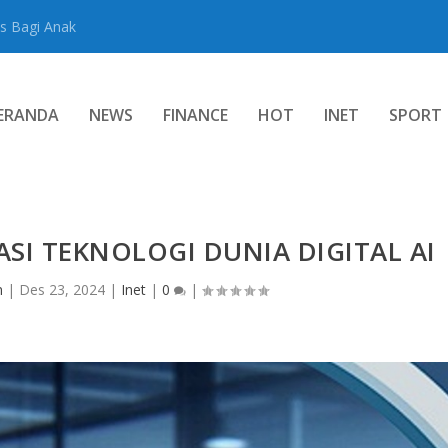
s Bagi Anak
ERANDA
NEWS
FINANCE
HOT
INET
SPORT
SI TEKNOLOGI DUNIA DIGITAL AI
n
|
Des 23, 2024
|
Inet
|
0
|