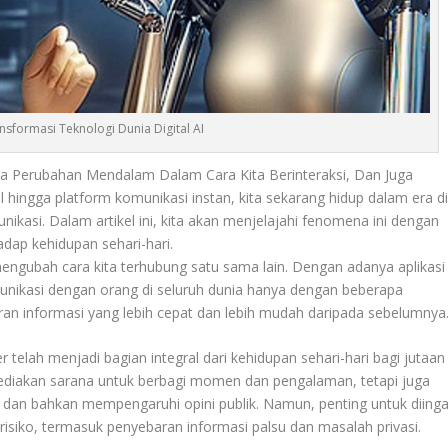
nsformasi Teknologi Dunia Digital AI
 Perubahan Mendalam Dalam Cara Kita Berinteraksi, Dan Juga
l hingga platform komunikasi instan, kita sekarang hidup dalam era d
kasi. Dalam artikel ini, kita akan menjelajahi fenomena ini dengan
dap kehidupan sehari-hari.
 mengubah cara kita terhubung satu sama lain. Dengan adanya aplikasi
munikasi dengan orang di seluruh dunia hanya dengan beberapa
aran informasi yang lebih cepat dan lebih mudah daripada sebelumnya
 telah menjadi bagian integral dari kehidupan sehari-hari bagi jutaan
yediakan sarana untuk berbagi momen dan pengalaman, tetapi juga
, dan bahkan mempengaruhi opini publik. Namun, penting untuk diinga
iko, termasuk penyebaran informasi palsu dan masalah privasi.