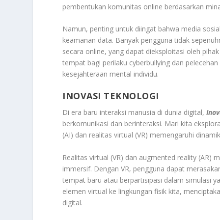
pembentukan komunitas online berdasarkan mina
Namun, penting untuk diingat bahwa media sosia
keamanan data. Banyak pengguna tidak sepenuhny
secara online, yang dapat dieksploitasi oleh piha
tempat bagi perilaku cyberbullying dan peleceha
kesejahteraan mental individu.
INOVASI TEKNOLOGI
Di era baru interaksi manusia di dunia digital,
Inov
berkomunikasi dan berinteraksi. Mari kita eksplor
(AI) dan realitas virtual (VR) memengaruhi dinami
Realitas virtual (VR) dan augmented reality (AR
immersif. Dengan VR, pengguna dapat merasakan
tempat baru atau berpartisipasi dalam simulasi y
elemen virtual ke lingkungan fisik kita, mencipt
digital.