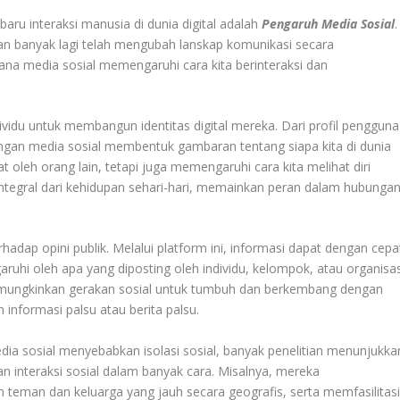
ru interaksi manusia di dunia digital adalah
Pengaruh Media Sosial
.
dan banyak lagi telah mengubah lanskap komunikasi secara
ana media sosial memengaruhi cara kita berinteraksi dan
vidu untuk membangun identitas digital mereka. Dari profil pengguna
dengan media sosial membentuk gambaran tentang siapa kita di dunia
t oleh orang lain, tetapi juga memengaruhi cara kita melihat diri
ian integral dari kehidupan sehari-hari, memainkan peran dalam hubunga
hadap opini publik. Melalui platform ini, informasi dapat dengan cepa
uhi oleh apa yang diposting oleh individu, kelompok, atau organisas
 memungkinkan gerakan sosial untuk tumbuh dan berkembang dengan
 informasi palsu atau berita palsu.
ia sosial menyebabkan isolasi sosial, banyak penelitian menunjukka
n interaksi sosial dalam banyak cara. Misalnya, mereka
teman dan keluarga yang jauh secara geografis, serta memfasilitas