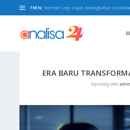
TREN:
Bermain Lego Dapat Meningkatkan Kreativita
B
ERA BARU TRANSFORMA
Diposting oleh
admi