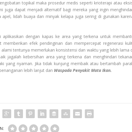
ngobatan topikal maka prosedur medis seperti krioterapi atau eksis
i juga dapat menjadi alternatif bagi mereka yang ingin menghindar
 apel, lidah buaya dan minyak kelapa juga sering di gunakan karen
di aplikasikan dengan kapas ke area yang terkena untuk membant
at memberikan efek pendinginan dan mempercepat regenerasi kulit
alami tentunya memerlukan konsistensi dan waktu yang lebih lama d
baik jagalah kebersihan area yang terkena dan menghindari tekana
aki yang nyaman. Jika tidak kunjung membaik atau bertambah para
penanganan lebih lanjut dan
Waspada Penyakit Mata Ikan.
N: