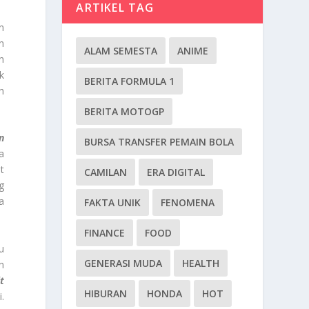
ARTIKEL TAG
n
n
ALAM SEMESTA
ANIME
n
k
BERITA FORMULA 1
h
BERITA MOTOGP
n
BURSA TRANSFER PEMAIN BOLA
a
t
CAMILAN
ERA DIGITAL
g
a
FAKTA UNIK
FENOMENA
FINANCE
FOOD
u
GENERASI MUDA
HEALTH
n
t
HIBURAN
HONDA
HOT
.