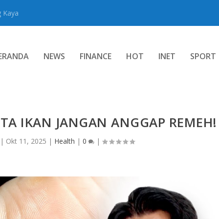
g Kaya
ERANDA
NEWS
FINANCE
HOT
INET
SPORT
TA IKAN JANGAN ANGGAP REMEH!
|
Okt 11, 2025
|
Health
|
0
|