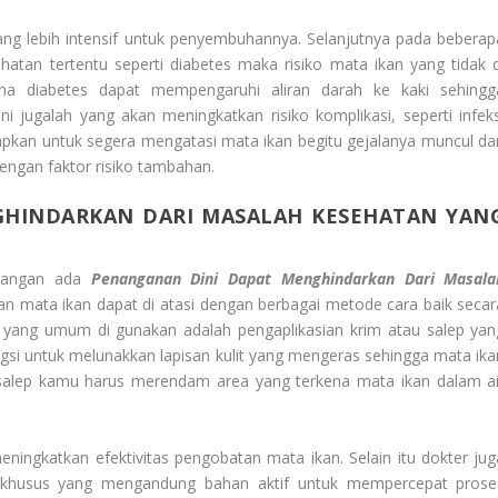
g lebih intensif untuk penyembuhannya. Selanjutnya pada beberap
atan tertentu seperti diabetes maka risiko mata ikan yang tidak d
rena diabetes dapat mempengaruhi aliran darah ke kaki sehingg
 jugalah yang akan meningkatkan risiko komplikasi, seperti infeks
rapkan untuk segera mengatasi mata ikan begitu gejalanya muncul da
engan faktor risiko tambahan.
HINDARKAN DARI MASALAH KESEHATAN YAN
njangan ada
Penanganan Dini Dapat Menghindarkan Dari Masala
an mata ikan dapat di atasi dengan berbagai metode cara baik secar
yang umum di gunakan adalah pengaplikasian krim atau salep yan
gsi untuk melunakkan lapisan kulit yang mengeras sehingga mata ika
salep kamu harus merendam area yang terkena mata ikan dalam ai
eningkatkan efektivitas pengobatan mata ikan. Selain itu dokter jug
 khusus yang mengandung bahan aktif untuk mempercepat prose