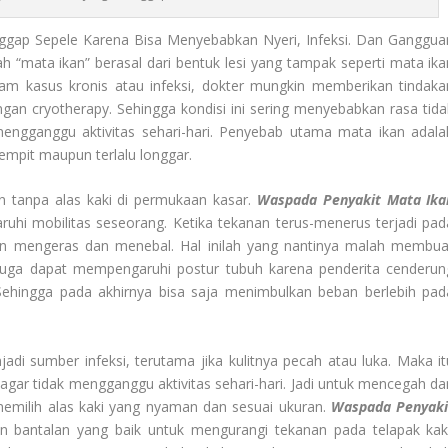
ggap Sepele Karena Bisa Menyebabkan Nyeri, Infeksi. Dan Ganggua
lah “mata ikan” berasal dari bentuk lesi yang tampak seperti mata ika
lam kasus kronis atau infeksi, dokter mungkin memberikan tindaka
ngan cryotherapy. Sehingga kondisi ini sering menyebabkan rasa tida
engganggu aktivitas sehari-hari. Penyebab utama mata ikan adala
sempit maupun terlalu longgar.
n tanpa alas kaki di permukaan kasar.
Waspada Penyakit Mata Ika
uhi mobilitas seseorang. Ketika tekanan terus-menerus terjadi pad
kin mengeras dan menebal. Hal inilah yang nantinya malah membua
ini juga dapat mempengaruhi postur tubuh karena penderita cenderun
Sehingga pada akhirnya bisa saja menimbulkan beban berlebih pad
njadi sumber infeksi, terutama jika kulitnya pecah atau luka. Maka it
i agar tidak mengganggu aktivitas sehari-hari. Jadi untuk mencegah da
emilih alas kaki yang nyaman dan sesuai ukuran.
Waspada Penyaki
bantalan yang baik untuk mengurangi tekanan pada telapak kaki