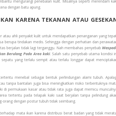
antu mengurangi penebalan kulit. Misalnya seperti merendam kak
kena dengan batu apung.
 IKAN
KARENA TEKANAN ATAU GESEKA
er atau ahli penyakit kulit untuk mendapatkan penanganan yang tepat
isa berupa tindakan medis. Sehingga dengan perhatian dan perawata
ivitas berjalan tidak lagi terganggu. Nah membahas penyebab
Waspad
kan Berulang Pada Area kaki
. Salah satu penyebab utama kondisi in
sepatu yang terlalu sempit atau terlalu longgar dapat menciptaka
ertentu menebal sebagai bentuk perlindungan alami tubuh. Apalag
u tanpa bantalan juga bisa meningkatkan risiko terbentuknya mat
aki di permukaan kasar atau tidak rata juga dapat memicu munculny
ea tertentu pada telapak kaki saat berjalan tanpa pelindung aka
g-orang dengan postur tubuh tidak seimbang.
 terhadap mata ikan karena distribusi berat badan yang tidak merata