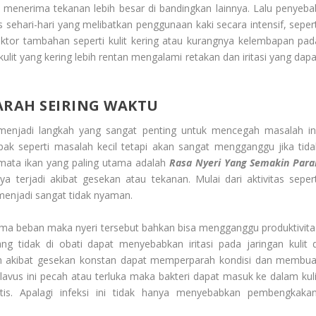
g menerima tekanan lebih besar di bandingkan lainnya. Lalu penyeba
as sehari-hari yang melibatkan penggunaan kaki secara intensif, sepert
aktor tambahan seperti kulit kering atau kurangnya kelembapan pad
ulit yang kering lebih rentan mengalami retakan dan iritasi yang dapa
ARAH SEIRING WAKTU
menjadi langkah yang sangat penting untuk mencegah masalah ini
pak seperti masalah kecil tetapi akan sangat mengganggu jika tida
a mata ikan yang paling utama adalah
Rasa Nyeri Yang Semakin Para
nya terjadi akibat gesekan atau tekanan. Mulai dari aktivitas sepert
 menjadi sangat tidak nyaman.
erima beban maka nyeri tersebut bahkan bisa mengganggu produktivita
ng tidak di obati dapat menyebabkan iritasi pada jaringan kulit d
bah akibat gesekan konstan dapat memperparah kondisi dan membua
 clavus ini pecah atau terluka maka bakteri dapat masuk ke dalam kuli
itis. Apalagi infeksi ini tidak hanya menyebabkan pembengkakan