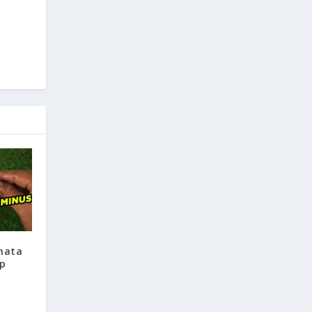
mata
p