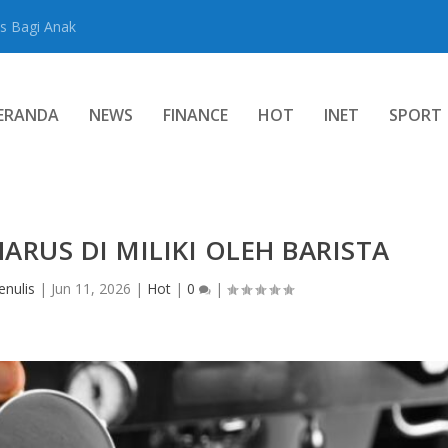
s Bagi Anak
ERANDA
NEWS
FINANCE
HOT
INET
SPORT
HARUS DI MILIKI OLEH BARISTA
enulis
|
Jun 11, 2026
|
Hot
|
0
|