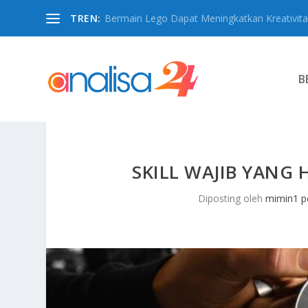
TREN:
Bermain Lego Dapat Meningkatkan Kreativita
B
SKILL WAJIB YANG 
Diposting oleh
mimin1 p