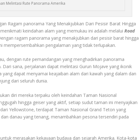
anan Melintasi Rute Panorama Amerika
an Ragam panorama Yang Menakjubkan Dari Pesisir Barat Hingga
k menikmati keindahan alam yang memukau ini adalah melalui
Road
Dengan ragam panorama yang menakjubkan dari pesisir barat hingga
 ini mempersembahkan pengalaman yang tidak terlupakan.
mukau, dengan rute pemandangan yang menghadirkan panorama
 Dari sana, perjalanan dapat melintasi Gurun Mojave yang ikonik
a yang dapat menyamai keajaiban alam dari kawah yang dalam dan
njung dari seluruh dunia.
kan diri mereka terpaku oleh keindahan Taman Nasional
ggugah hingga geiser yang aktif, setiap sudut taman ini menyajikan
ari Yellowstone, terdapat Taman Nasional Grand Teton yang
an danau yang tenang, menambahkan pesona tersendiri pada
 untuk merasakan kekayaan budaya dan sejarah Amerika. Kota-kota