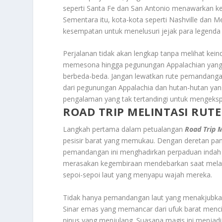
seperti Santa Fe dan San Antonio menawarkan ke
Sementara itu, kota-kota seperti Nashville da
kesempatan untuk menelusuri jejak para legenda
Perjalanan tidak akan lengkap tanpa melihat keind
memesona hingga pegunungan Appalachian yang
berbeda-beda. Jangan lewatkan rute pemandang
dari pegunungan Appalachia dan hutan-hutan yan
pengalaman yang tak tertandingi untuk mengeksp
ROAD TRIP MELINTASI RU
Langkah pertama dalam petualangan
Road Trip 
pesisir barat yang memukau. Dengan deretan pa
pemandangan ini menghadirkan perpaduan indah 
merasakan kegembiraan mendebarkan saat melaju 
sepoi-sepoi laut yang menyapu wajah mereka.
Tidak hanya pemandangan laut yang menakjubkan
Sinar emas yang memancar dari ufuk barat mencip
pinus yang menjulang. Suasana magis ini menjad