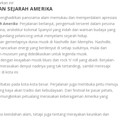
kan ini!
AN SEJARAH AMERIKA
 menghadirkan panorama alam memukau dan memperdalam apresiasi
ah Amerika
. Perjalanan berlanjut, pengemudi terseret dalam pesona
ana, arsitektur kolonial Spanyol yang indah dan warisan budaya yang
ndang pelancong untuk menyelami sejarah hidup.
 gemerlapnya dunia musik di Nashville dan Memphis. Nashville,
ancarkan energi yang berdenyut di setiap sudutnya, mulai dari
museum yang didedikasikan untuk legenda musik.
engan keajaiban musik blues dan rock ‘n’ roll yang abadi. Berjalan-
 merasakan denyut nadinya yang tak tertandingi, sambil meresapi
i kota ini.
rbatas pada kota-kota besar. Perjalanan juga membuka pintu menuj
 kaya akan tradisi dan kebudayaan. Dari festival ke pasar petani,
memungkinkan petualang merasakan keberagaman Amerika yang
si keindahan alam, tetapi juga tentang merayakan keunikan dan