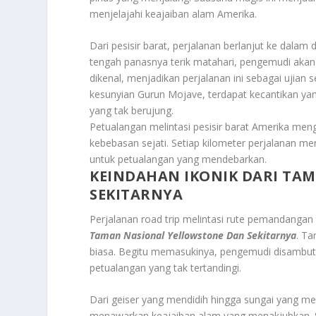
menjelajahi keajaiban alam Amerika.
Dari pesisir barat, perjalanan berlanjut ke dalam
tengah panasnya terik matahari, pengemudi akan 
dikenal, menjadikan perjalanan ini sebagai ujian 
kesunyian Gurun Mojave, terdapat kecantikan yang
yang tak berujung.
Petualangan melintasi pesisir barat Amerika m
kebebasan sejati. Setiap kilometer perjalanan 
untuk petualangan yang mendebarkan.
KEINDAHAN IKONIK DARI TA
SEKITARNYA
Perjalanan road trip melintasi rute pemandangan
Taman Nasional Yellowstone Dan Sekitarnya
. Ta
biasa. Begitu memasukinya, pengemudi disambut
petualangan yang tak tertandingi.
Dari geiser yang mendidih hingga sungai yang me
menawarkan keajaiban alam yang menakjubkan. Sal