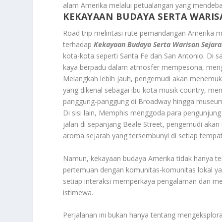
alam Amerika melalui petualangan yang mendebar
KEKAYAAN BUDAYA SERTA WARIS
Road trip melintasi rute pemandangan Amerika
terhadap
Kekayaan Budaya Serta Warisan Sejar
kota-kota seperti Santa Fe dan San Antonio. Di s
kaya berpadu dalam atmosfer mempesona, mengu
Melangkah lebih jauh, pengemudi akan menemukan
yang dikenal sebagai ibu kota musik country, mem
panggung-panggung di Broadway hingga museum-
Di sisi lain, Memphis menggoda para pengunjung d
jalan di sepanjang Beale Street, pengemudi akan
aroma sejarah yang tersembunyi di setiap tempat d
Namun, kekayaan budaya Amerika tidak hanya te
pertemuan dengan komunitas-komunitas lokal yang
setiap interaksi memperkaya pengalaman dan 
istimewa.
Perjalanan ini bukan hanya tentang mengeksplora