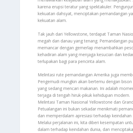
karena erupsi teratur yang spektakuler. Pengun
kekuatan dahsyat, menciptakan pemandangan 
kekuatan alam.
Tak jauh dari Yellowstone, terdapat Taman Na
megah dan danau yang tenang. Pemandangan punc
memancar dengan gemerlap menambahkan pesona 
kehadiran alam yang menjaga kesucian dan kedama
terlupakan bagi para pencinta alam.
Melintasi rute pemandangan Amerika juga member
Pengemudi mungkin akan bertemu dengan bison y
yang sedang mencari makanan. Ini adalah momen
terjaga di tengah hiruk-pikuk kehidupan modern.
Melintasi Taman Nasional Yellowstone dan Grand
Petualangan ini bukan sekadar menikmati peman
dan memperdalam apresiasi terhadap keindahan dun
Melalui perjalanan ini, kita diberi kesempatan u
dalam terhadap keindahan dunia, dan menciptaka