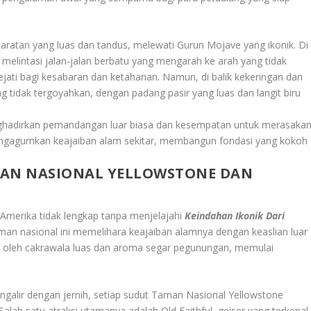
 daratan yang luas dan tandus, melewati Gurun Mojave yang ikonik. Di
melintasi jalan-jalan berbatu yang mengarah ke arah yang tidak
sejati bagi kesabaran dan ketahanan. Namun, di balik kekeringan dan
 tidak tergoyahkan, dengan padang pasir yang luas dan langit biru
enghadirkan pemandangan luar biasa dan kesempatan untuk merasaka
mengagumkan keajaiban alam sekitar, membangun fondasi yang kokoh
MAN NASIONAL YELLOWSTONE DAN
 Amerika tidak lengkap tanpa menjelajahi
Keindahan Ikonik Dari
man nasional ini memelihara keajaiban alamnya dengan keaslian luar
 oleh cakrawala luas dan aroma segar pegunungan, memulai
ngalir dengan jernih, setiap sudut Taman Nasional Yellowstone
ah satu atraksi utamanya adalah Old Faithful, geiser yang terkenal