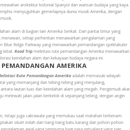
mewahan arsitektur kolonial Spanyol dan warisan budaya yang kaya.
n Memphis menyuguhkan gemerlapnya dunia musik Amerika, dengan
 musik.
ahan alam di bagian lain Amerika Serikat. Dari pantai timur yang
 menawan, setiap perhentian menawarkan pengalaman yang
an Blue Ridge Parkway yang menawarkan pemandangan spektakuler
g lebat.
Road Trip
melintasi rute pemandangan Amerika menawarkan
lorasi keindahan alam dan kekayaan budaya negara ini.
TE PEMANDANGAN AMERIKA
Melintasi Rute Pemandangan Amerika
adalah memasuki wilayah
ntai yang memanjang dan tebing-tebing yang menjulang,
antara lautan luas dan keindahan alam yang megah. Pengemudi aka
melewati jalan-jalan berkelok di sepanjang tebing, dengan angin
, tetapi juga cakrawala yang memukau saat matahari terbenam.
takan siluet indah dari tiang-tiang batu karang dan pohon-pohon
i pengalaman awal yang sempurna bagi para petualang yang siap