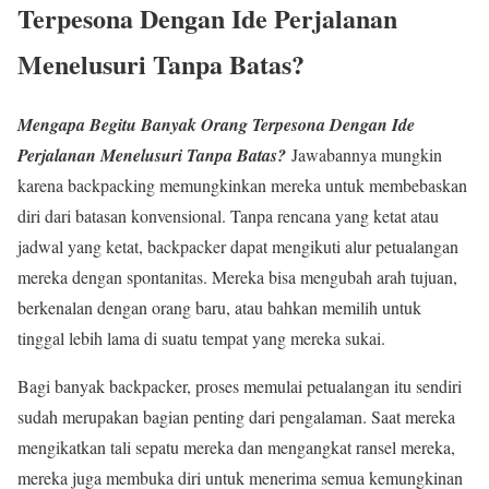
Terpesona Dengan Ide Perjalanan
Menelusuri Tanpa Batas?
Mengapa Begitu Banyak Orang Terpesona Dengan Ide
Perjalanan Menelusuri Tanpa Batas?
Jawabannya mungkin
karena backpacking memungkinkan mereka untuk membebaskan
diri dari batasan konvensional. Tanpa rencana yang ketat atau
jadwal yang ketat, backpacker dapat mengikuti alur petualangan
mereka dengan spontanitas. Mereka bisa mengubah arah tujuan,
berkenalan dengan orang baru, atau bahkan memilih untuk
tinggal lebih lama di suatu tempat yang mereka sukai.
Bagi banyak backpacker, proses memulai petualangan itu sendiri
sudah merupakan bagian penting dari pengalaman. Saat mereka
mengikatkan tali sepatu mereka dan mengangkat ransel mereka,
mereka juga membuka diri untuk menerima semua kemungkinan