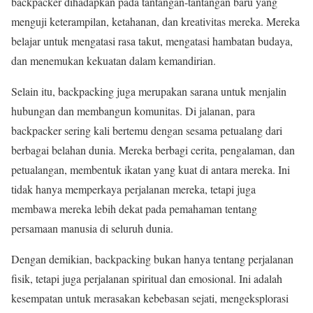
backpacker dihadapkan pada tantangan-tantangan baru yang
menguji keterampilan, ketahanan, dan kreativitas mereka. Mereka
belajar untuk mengatasi rasa takut, mengatasi hambatan budaya,
dan menemukan kekuatan dalam kemandirian.
Selain itu, backpacking juga merupakan sarana untuk menjalin
hubungan dan membangun komunitas. Di jalanan, para
backpacker sering kali bertemu dengan sesama petualang dari
berbagai belahan dunia. Mereka berbagi cerita, pengalaman, dan
petualangan, membentuk ikatan yang kuat di antara mereka. Ini
tidak hanya memperkaya perjalanan mereka, tetapi juga
membawa mereka lebih dekat pada pemahaman tentang
persamaan manusia di seluruh dunia.
Dengan demikian, backpacking bukan hanya tentang perjalanan
fisik, tetapi juga perjalanan spiritual dan emosional. Ini adalah
kesempatan untuk merasakan kebebasan sejati, mengeksplorasi