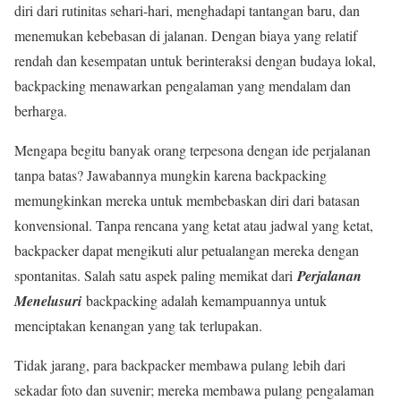
diri dari rutinitas sehari-hari, menghadapi tantangan baru, dan
menemukan kebebasan di jalanan. Dengan biaya yang relatif
rendah dan kesempatan untuk berinteraksi dengan budaya lokal,
backpacking menawarkan pengalaman yang mendalam dan
berharga.
Mengapa begitu banyak orang terpesona dengan ide perjalanan
tanpa batas? Jawabannya mungkin karena backpacking
memungkinkan mereka untuk membebaskan diri dari batasan
konvensional. Tanpa rencana yang ketat atau jadwal yang ketat,
backpacker dapat mengikuti alur petualangan mereka dengan
spontanitas. Salah satu aspek paling memikat dari
Perjalanan
Menelusuri
backpacking adalah kemampuannya untuk
menciptakan kenangan yang tak terlupakan.
Tidak jarang, para backpacker membawa pulang lebih dari
sekadar foto dan suvenir; mereka membawa pulang pengalaman