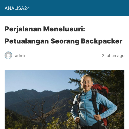
ANALISA24
Perjalanan Menelusuri:
Petualangan Seorang Backpacker
admin
2 tahun ago