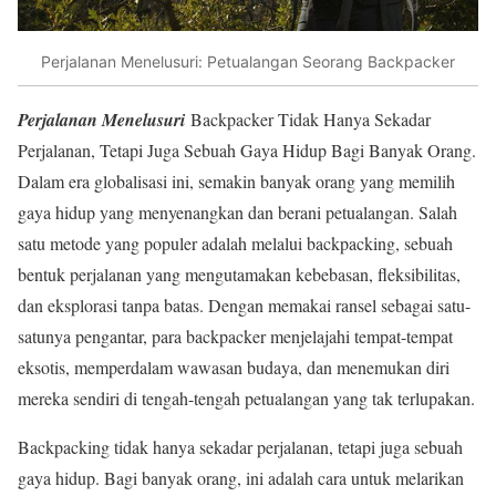
Perjalanan Menelusuri: Petualangan Seorang Backpacker
Perjalanan Menelusuri
Backpacker Tidak Hanya Sekadar
Perjalanan, Tetapi Juga Sebuah Gaya Hidup Bagi Banyak Orang.
Dalam era globalisasi ini, semakin banyak orang yang memilih
gaya hidup yang menyenangkan dan berani petualangan. Salah
satu metode yang populer adalah melalui backpacking, sebuah
bentuk perjalanan yang mengutamakan kebebasan, fleksibilitas,
dan eksplorasi tanpa batas. Dengan memakai ransel sebagai satu-
satunya pengantar, para backpacker menjelajahi tempat-tempat
eksotis, memperdalam wawasan budaya, dan menemukan diri
mereka sendiri di tengah-tengah petualangan yang tak terlupakan.
Backpacking tidak hanya sekadar perjalanan, tetapi juga sebuah
gaya hidup. Bagi banyak orang, ini adalah cara untuk melarikan