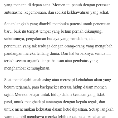
yang menanti di depan sana. Momen itu penuh dengan perasaan
antusiasme, kegembiraan, dan sedikit kekhawatiran yang sehat.
Setiap langkah yang diambil membuka potensi untuk penemuan
baru, baik itu tempat-tempat yang belum pernah dikunjungi
sebelumnya, pengalaman budaya yang mendalam, atau
pertemuan yang tak terduga dengan orang-orang yang mengubah
pandangan mereka tentang dunia. Dan hal terbaiknya, semua ini
terjadi secara organik, tanpa batasan atau pembatas yang
menghambat kemungkinan.
Saat menjelajahi tanah asing atau meresapi keindahan alam yang
belum terjamah, para backpacker merasa hidup dalam momen
sejati. Mereka belajar untuk hidup dalam keadaan yang tidak
pasti, untuk menghadapi tantangan dengan kepala tegak, dan
untuk menemukan kekuatan dalam ketidakpastian. Setiap langkah
yang diambil membawa mereka lebih dekat pada pemahaman