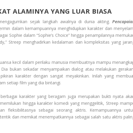
AT ALAMINYA YANG LUAR BIASA
mengagumkan sejak langkah awalnya di dunia akting.
Pencapaia
ermin dalam kemampuannya menghidupkan karakter dan menyelam
bagai Sophie dalam “Sophie’s Choice” hingga penampilannya memuka
dy,” Streep menghadirkan kedalaman dan kompleksitas yang jaran
-nuansa kecil dalam perilaku manusia membuatnya mampu menangka
a. Dia bukan sekadar menyampaikan dialog atau melakukan gerakan
kiran karakter dengan sangat meyakinkan. Inilah yang membua
 setiap film yang dia bintangi.
 berbagai karakter yang beragam juga merupakan bukti nyata aka
memilukan hingga karakter komedi yang menggelitik, Streep mamp
kan fleksibilitasnya sebagai seorang aktris. Kemampuannya untu
entik dan memikat menempatkannya sebagai salah satu aktris palin