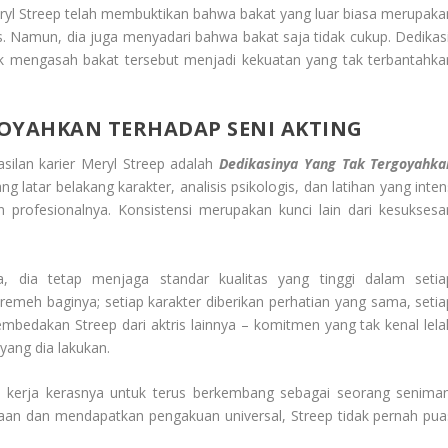
eryl Streep telah membuktikan bahwa bakat yang luar biasa merupaka
s. Namun, dia juga menyadari bahwa bakat saja tidak cukup. Dedikasi
tuk mengasah bakat tersebut menjadi kekuatan yang tak terbantahka
GOYAHKAN TERHADAP SENI AKTING
silan karier Meryl Streep adalah
Dedikasinya Yang Tak Tergoyahka
g latar belakang karakter, analisis psikologis, dan latihan yang inten
n profesionalnya. Konsistensi merupakan kunci lain dari kesuksesa
, dia tetap menjaga standar kualitas yang tinggi dalam setia
emeh baginya; setiap karakter diberikan perhatian yang sama, setia
embedakan Streep dari aktris lainnya – komitmen yang tak kenal lela
yang dia lakukan.
lam kerja kerasnya untuk terus berkembang sebagai seorang seniman
n dan mendapatkan pengakuan universal, Streep tidak pernah pua