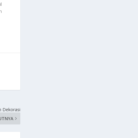
l
n
n Dekorasi
UTNYA