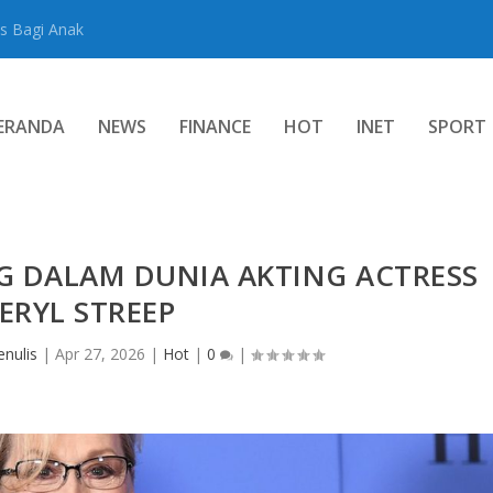
s Bagi Anak
ERANDA
NEWS
FINANCE
HOT
INET
SPORT
G DALAM DUNIA AKTING ACTRESS
ERYL STREEP
nulis
|
Apr 27, 2026
|
Hot
|
0
|