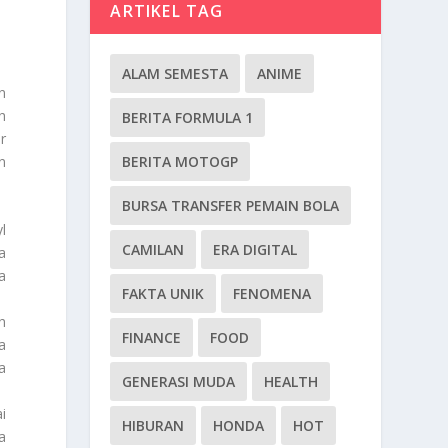
ARTIKEL TAG
ALAM SEMESTA
ANIME
n
h
BERITA FORMULA 1
r
n
BERITA MOTOGP
BURSA TRANSFER PEMAIN BOLA
l
CAMILAN
ERA DIGITAL
a
a
FAKTA UNIK
FENOMENA
h
FINANCE
FOOD
a
a
GENERASI MUDA
HEALTH
i
HIBURAN
HONDA
HOT
a