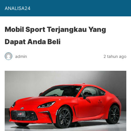
ANALISA24
Mobil Sport Terjangkau Yang
Dapat Anda Beli
admin
2 tahun ago