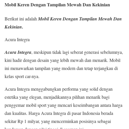
Mobil Keren Dengan Tampilan Mewah Dan Kekinian
Berikut ini adalah
Mobil Keren Dengan Tampilan Mewah Dan
.
Kekinian
Acura Integra
Acura Integra
, meskipun tidak lagi seberat generasi sebelumnya,
kini hadir dengan desain yang lebih mewah dan menarik. Mobil
ini menawarkan tampilan yang modern dan tetap terjangkau di
kelas sport car-nya.
Acura Integra menggabungkan performa yang solid dengan
estetika yang elegan, menjadikannya pilihan menarik bagi
penggemar mobil sport yang mencari keseimbangan antara harga
dan kualitas. Harga Acura Integra di pasar Indonesia berada
sekitar Rp 1 milyar, yang mencerminkan posisinya sebagai