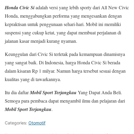
Honda Civic Si
adalah versi yang lebih sporty dari All New Civic
Honda, menggabungkan performa yang mengesankan dengan
kepraktisan untuk penggunaan sehari-hari. Mobil ini memiliki
suspensi yang cukup ketat, yang dapat membuat perjalanan di
jalanan kasar menjadi kurang nyaman.
Keunggulan dari Civic Si terletak pada kemampuan dinamisnya
yang sangat baik. Di Indonesia, harga Honda Civic Si berada
dalam kisaran Rp 1 milyar. Namun harga tersebut sesuai dengan
kualitas yang di tawarkannya.
Itu dia daftar
Mobil Sport Terjangkau
Yang Dapat Anda Beli.
Semoga para pembaca dapat mengambil ilmu dan pelajaran dari
Mobil Sport Terjangkau
.
Categories:
Otomotif