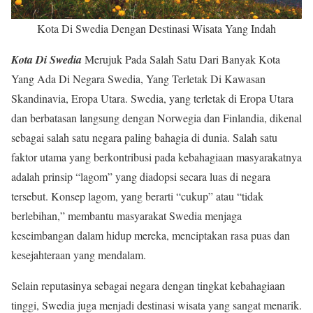
Kota Di Swedia Dengan Destinasi Wisata Yang Indah
Kota Di Swedia
Merujuk Pada Salah Satu Dari Banyak Kota
Yang Ada Di Negara Swedia, Yang Terletak Di Kawasan
Skandinavia, Eropa Utara. Swedia, yang terletak di Eropa Utara
dan berbatasan langsung dengan Norwegia dan Finlandia, dikenal
sebagai salah satu negara paling bahagia di dunia. Salah satu
faktor utama yang berkontribusi pada kebahagiaan masyarakatnya
adalah prinsip “lagom” yang diadopsi secara luas di negara
tersebut. Konsep lagom, yang berarti “cukup” atau “tidak
berlebihan,” membantu masyarakat Swedia menjaga
keseimbangan dalam hidup mereka, menciptakan rasa puas dan
kesejahteraan yang mendalam.
Selain reputasinya sebagai negara dengan tingkat kebahagiaan
tinggi, Swedia juga menjadi destinasi wisata yang sangat menarik.