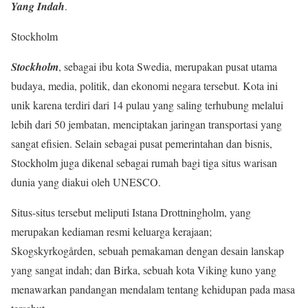
Yang Indah
.
Stockholm
Stockholm
, sebagai ibu kota Swedia, merupakan pusat utama
budaya, media, politik, dan ekonomi negara tersebut. Kota ini
unik karena terdiri dari 14 pulau yang saling terhubung melalui
lebih dari 50 jembatan, menciptakan jaringan transportasi yang
sangat efisien. Selain sebagai pusat pemerintahan dan bisnis,
Stockholm juga dikenal sebagai rumah bagi tiga situs warisan
dunia yang diakui oleh UNESCO.
Situs-situs tersebut meliputi Istana Drottningholm, yang
merupakan kediaman resmi keluarga kerajaan;
Skogskyrkogården, sebuah pemakaman dengan desain lanskap
yang sangat indah; dan Birka, sebuah kota Viking kuno yang
menawarkan pandangan mendalam tentang kehidupan pada masa