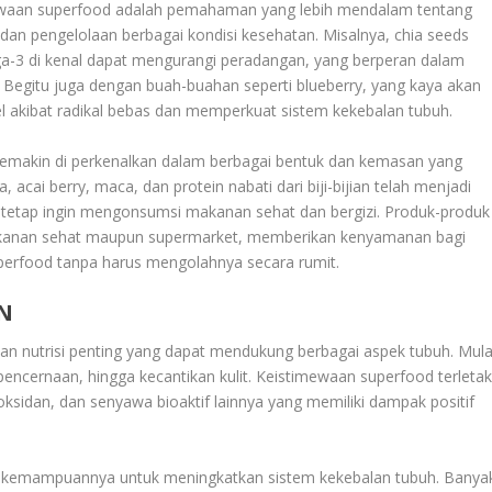
ewaan superfood adalah pemahaman yang lebih mendalam tentang
n pengelolaan berbagai kondisi kesehatan. Misalnya, chia seeds
a-3 di kenal dapat mengurangi peradangan, yang berperan dalam
. Begitu juga dengan buah-buahan seperti blueberry, yang kaya akan
 akibat radikal bebas dan memperkuat sistem kekebalan tubuh.
semakin di perkenalkan dalam berbagai bentuk dan kemasan yang
a, acai berry, maca, dan protein nabati dari biji-bijian telah menjadi
 tetap ingin mengonsumsi makanan sehat dan bergizi. Produk-produk
makanan sehat maupun supermarket, memberikan kenyamanan bagi
perfood tanpa harus mengolahnya secara rumit.
N
an nutrisi penting yang dapat mendukung berbagai aspek tubuh. Mula
pencernaan, hingga kecantikan kulit. Keistimewaan superfood terleta
tioksidan, dan senyawa bioaktif lainnya yang memiliki dampak positif
h kemampuannya untuk meningkatkan sistem kekebalan tubuh. Banya