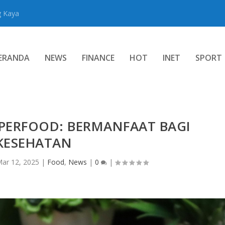
g Kaya
ERANDA
NEWS
FINANCE
HOT
INET
SPORT
PERFOOD: BERMANFAAT BAGI
KESEHATAN
ar 12, 2025
|
Food
,
News
|
0
|