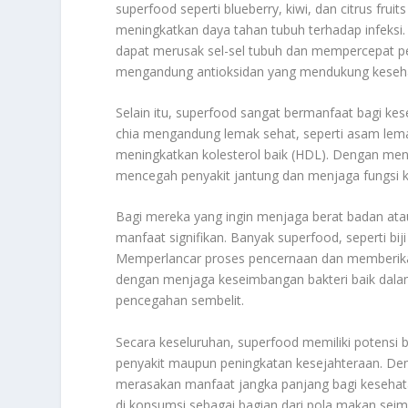
superfood seperti blueberry, kiwi, dan citrus fru
meningkatkan daya tahan tubuh terhadap infeksi
dapat merusak sel-sel tubuh dan mempercepat pen
mengandung antioksidan yang mendukung keseha
Selain itu, superfood sangat bermanfaat bagi kes
chia mengandung lemak sehat, seperti asam lema
meningkatkan kolesterol baik (HDL). Dengan men
mencegah penyakit jantung dan menjaga fungsi k
Bagi mereka yang ingin menjaga berat badan at
manfaat signifikan. Banyak superfood, seperti bij
Memperlancar proses pencernaan dan memberikan
dengan menjaga keseimbangan bakteri baik dalam
pencegahan sembelit.
Secara keseluruhan, superfood memiliki potensi
penyakit maupun peningkatan kesejahteraan. Den
merasakan manfaat jangka panjang bagi kesehata
di konsumsi sebagai bagian dari pola makan seim