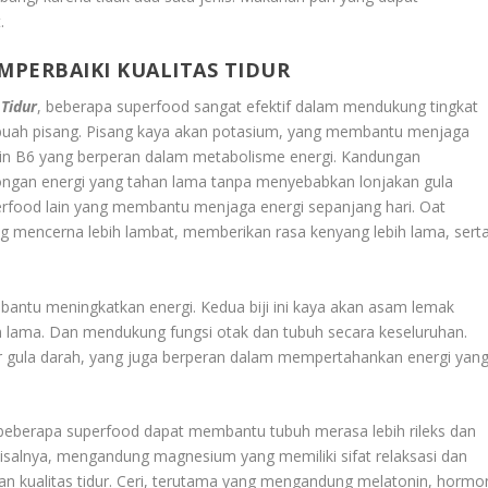
.
PERBAIKI KUALITAS TIDUR
Tidur
, beberapa superfood sangat efektif dalam mendukung tingkat
h buah pisang. Pisang kaya akan potasium, yang membantu menjaga
amin B6 yang berperan dalam metabolisme energi. Kandungan
ongan energi yang tahan lama tanpa menyebabkan lonjakan gula
perfood lain yang membantu menjaga energi sepanjang hari. Oat
 mencerna lebih lambat, memberikan rasa kenyang lebih lama, sert
embantu meningkatkan energi. Kedua biji ini kaya akan asam lemak
 lama. Dan mendukung fungsi otak dan tubuh secara keseluruhan.
adar gula darah, yang juga berperan dalam mempertahankan energi yan
, beberapa superfood dapat membantu tubuh merasa lebih rileks dan
 misalnya, mengandung magnesium yang memiliki sifat relaksasi dan
 kualitas tidur. Ceri, terutama yang mengandung melatonin, hormo