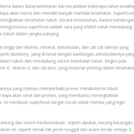
utama dalam dunia kesehatan dan kecantikan beberapa tahun terakhir
kaya akan nutrisi dan memiliki banyak manfaat kesehatan. Superfood
k meningkatkan kesehatan tubuh. Secara keseluruhan, karena kandunga
ng, mengonsumsi superfood adalah cara yang efektif untuk mendukung.
n tubuh dalam jangka panjang.
tinggi dari vitamin, mineral, antioksidan, dan zat-zat lainnya yang
perti blueberry, yang di kenal dengan kandungan antioksidannya yan
dalam tubuh dan mendukung sistem kekebalan tubuh. Begitu pula
min K, vitamin A, dan zat besi, yang berperan penting dalam kesehata
ungannya yang mampu memperbaiki proses metabolisme tubuh.
ami kaya akan serat dan protein, yang membantu meningkatkan
. Ini membuat superfood sangat cocok untuk mereka yang ingin
ntung dan sistem kardiovaskular, seperti alpukat, kacang-kacangan,
kanan ini, seperti lemak tak jenuh tunggal dan asam lemak omega-3,