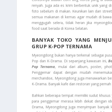
renyah. Juga ada es krim berbentuk unik yang di 
foto sebelum di makan. Keunikan lain dari stre
semua makanan di kemas agar mudah di bawa da
menggugah selera, tidak heran jika myeongdon
food saat berada di Korea Selatan.
BANYAK TOKO YANG MENJUA
GRUP K-POP TERNAMA
Myeongdong bukan hanya terkenal sebagai pusat 
Pop dan K-Drama. Di sepanjang kawasan ini,
B
Pop Ternama
, mulai dari album, poster, pho
Penggemar dapat dengan mudah menemukan pr
merchandise, Myeongdong juga menawarkan berba
K-Drama. Banyak kafe dan restoran yang pernah di
Bahkan beberapa tempat memiliki sudut khusus 
para penggemar merasa lebih dekat dengan id
Drama, Myeongdong juga menyimpan banyak loka