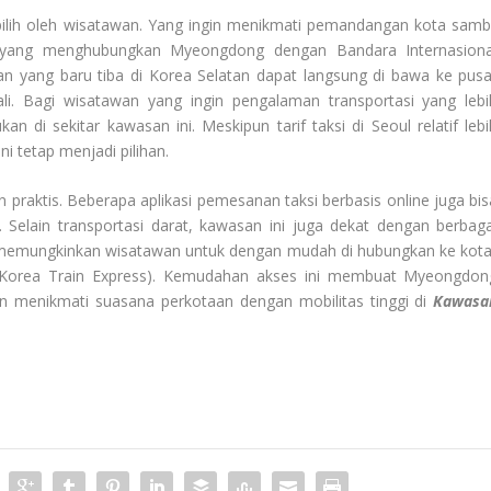
pilih oleh wisatawan. Yang ingin menikmati pemandangan kota sambi
a yang menghubungkan Myeongdong dengan Bandara Internasiona
 yang baru tiba di Korea Selatan dapat langsung di bawa ke pusa
ali. Bagi wisatawan yang ingin pengalaman transportasi yang lebi
 di sekitar kawasan ini. Meskipun tarif taksi di Seoul relatif lebi
i tetap menjadi pilihan.
n praktis. Beberapa aplikasi pemesanan taksi berbasis online juga bis
elain transportasi darat, kawasan ini juga dekat dengan berbaga
ng memungkinkan wisatawan untuk dengan mudah di hubungkan ke kota
(Korea Train Express). Kemudahan akses ini membuat Myeongdon
in menikmati suasana perkotaan dengan mobilitas tinggi di
Kawasa