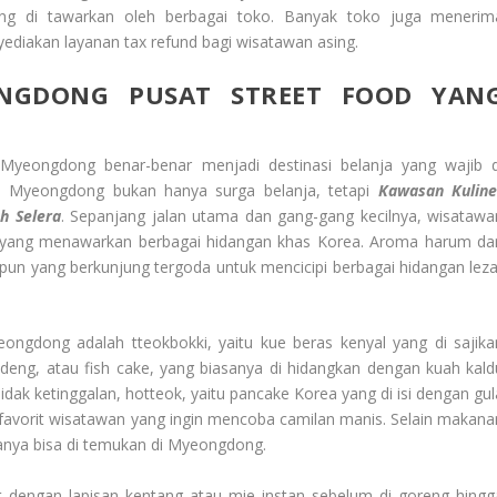
ng di tawarkan oleh berbagai toko. Banyak toko juga menerim
ediakan layanan tax refund bagi wisatawan asing.
ONGDONG
PUSAT STREET FOOD YAN
yeongdong benar-benar menjadi destinasi belanja yang wajib d
l. Myeongdong bukan hanya surga belanja, tetapi
Kawasan Kuline
h Selera
. Sepanjang jalan utama dan gang-gang kecilnya, wisatawa
 yang menawarkan berbagai hidangan khas Korea. Aroma harum dar
n yang berkunjung tergoda untuk mencicipi berbagai hidangan leza
ongdong adalah tteokbokki, yaitu kue beras kenyal yang di sajika
odeng, atau fish cake, yang biasanya di hidangkan dengan kuah kald
idak ketinggalan, hotteok, yaitu pancake Korea yang di isi dengan gul
favorit wisatawan yang ingin mencoba camilan manis. Selain makana
hanya bisa di temukan di Myeongdong.
 dengan lapisan kentang atau mie instan sebelum di goreng hingg