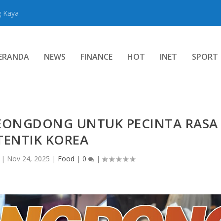
g Kaya
ERANDA
NEWS
FINANCE
HOT
INET
SPORT
EONGDONG UNTUK PECINTA RASA
TENTIK KOREA
|
Nov 24, 2025
|
Food
|
0
|