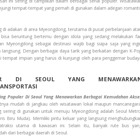
san ini sering di tampilkan dalam berbagai serial populer. Wisatawa
jungi tempat-tempat yang pernah di gunakan dalam adegan romanti
ing di adakan di area Myeongdong, terutama di pusat perbelanjaan ata
 bisa beruntung bertemu dengan idola yang sedang melakukan fa
an Myeongdong sebagai destinasi wajib bagi siapa saja yang ingi
 langsung. Dengan berbagai daya tarik yang berkaitan dengan K-Po
tempat impian yang harus di kunjungi oleh para penggemar buday
ER DI SEOUL YANG MENAWARKA
RANSPORTASI
ing Populer Di Seoul Yang Menawarkan Berbagai Kemudahan Akse
atnya mudah di jangkau oleh wisatawan lokal maupun mancanegara
ng sering di gunakan untuk menuju Myeongdong adalah Seoul Metro
aris Biru Muda). Memiliki pintu keluar yang langsung menghubungka
traksi utama di kawasan ini. Selain itu, banyak rute bus yan
 dari berbagai daerah di Seoul.