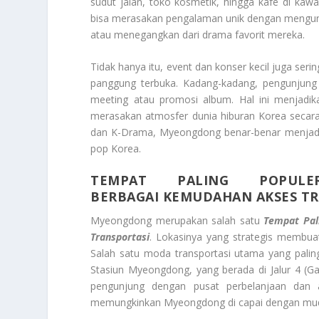
sudut jalan, toko kosmetik, hingga kafe di kawa
bisa merasakan pengalaman unik dengan mengun
atau menegangkan dari drama favorit mereka.
Tidak hanya itu, event dan konser kecil juga ser
panggung terbuka. Kadang-kadang, pengunjung
meeting atau promosi album. Hal ini menjadik
merasakan atmosfer dunia hiburan Korea secara
dan K-Drama, Myeongdong benar-benar menjadi 
pop Korea.
TEMPAT PALING POPUL
BERBAGAI KEMUDAHAN AKSES T
Myeongdong merupakan salah satu
Tempat Pal
Transportasi
. Lokasinya yang strategis membu
Salah satu moda transportasi utama yang pali
Stasiun Myeongdong, yang berada di Jalur 4 (G
pengunjung dengan pusat perbelanjaan dan a
memungkinkan Myeongdong di capai dengan mudah