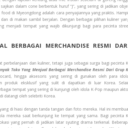
sajikan dalam cone berbentuk huruf “J”, yang sering di jadikan obje
et food di Myeongdong adalah cara penyajiannya yang praktis. Hampi
n di makan sambil berjalan. Dengan berbagai pilihan kuliner yan
g menjadi tempat yang wajib dikunjungi bagi para pecinta stree
L BERBAGAI MERCHANDISE RESMI DAR
perbelanjaan dan kuliner, tetapi juga sebagai surga bagi pecinta K
anyak Toko Yang Menjual Berbagai Merchandise Resmi Dari Grup K
tocard, hingga aksesoris yang sering di gunakan oleh para idola
oduk eksklusif yang sulit di dapatkan di luar Korea. Selai
gai tempat yang sering di kunjungi oleh idola K-Pop maupun akto
 datangi oleh selebriti Korea.
yang di hiasi dengan tanda tangan dan foto mereka. Hal ini membua
ola mereka saat berkunjung ke tempat yang sama. Bagi pecinta K
si yang pernah di jadikan latar syuting drama terkenal. Beberap