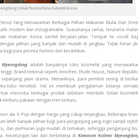
ongdong Untuk Pecinta Rasa Autentik Korea
 Seoul Yang Menawarkan Berbagai Pilihan Makanan Mulai Dari Stree
 kafe modern dan instagramable. Suasananya ramai, terutama mala
ati makanan Korea sambil berjalan-jalan. Tempat ini cocok bag
dengan pilihan yang banyak dan mudah di jangkau. Tidak heran jik
 bagi para pecinta fashion dan kecantikan.
r Myeongdong
adalah banyaknya toko kosmetik yang menawarka
inggi. Brand terkenal seperti Innisfree, Etude House, Nature Republic
epanjang jalan utama. Menariknya, para pembeli sering di berika
oko-toko tersebut. Hal ini membuat pengalaman belanja semaki
uk mencoba berbagai produk sebelum membeli. Selain kosmetik
k berburu pakaian dengan tren terbaru.
shion ala K-Pop dengan harga yang cukup terjangkau. Beberapa bran
kan lebih banyak pilihan bagi para pengunjung yang ingin tampil stylis
patu, dan perhiasan juga mudah di temukan, sehingga pengunjung bis
. Keuntungan lain dari berbelanja di
Kawasan Kuliner Myeongdon