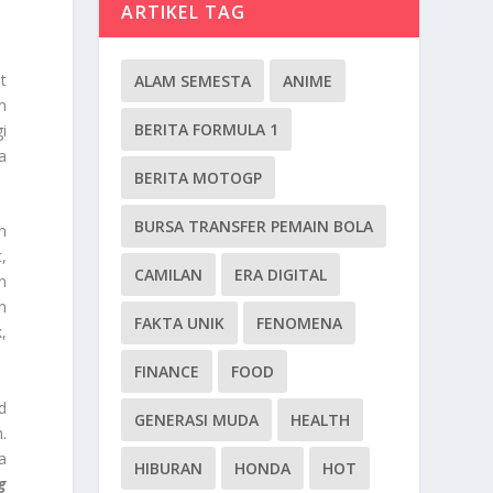
ARTIKEL TAG
t
ALAM SEMESTA
ANIME
m
BERITA FORMULA 1
i
a
BERITA MOTOGP
BURSA TRANSFER PEMAIN BOLA
n
,
CAMILAN
ERA DIGITAL
n
n
FAKTA UNIK
FENOMENA
,
FINANCE
FOOD
d
GENERASI MUDA
HEALTH
h.
a
HIBURAN
HONDA
HOT
g