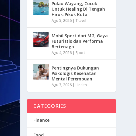
Pulau Wayang, Cocok
Untuk Healing Di Tengah
Hiruk-Pikuk Kota
Agu 5, 2026
|
Travel
Mobil Sport dari MG, Gaya
Futuristis dan Performa
Bertenaga
Agu 4, 2026
|
Sport
Pentingnya Dukungan
Psikologis Kesehatan
Mental Perempuan
Agu 3, 2026
|
Health
CATEGORIES
Finance
Food