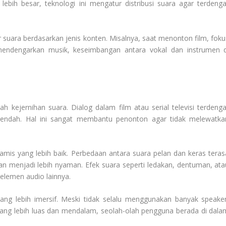
ebih besar, teknologi ini mengatur distribusi suara agar terdenga
suara berdasarkan jenis konten. Misalnya, saat menonton film, foku
 mendengarkan musik, keseimbangan antara vokal dan instrumen d
h kejernihan suara. Dialog dalam film atau serial televisi terdenga
 rendah. Hal ini sangat membantu penonton agar tidak melewatka
namis yang lebih baik. Perbedaan antara suara pelan dan keras teras
n menjadi lebih nyaman. Efek suara seperti ledakan, dentuman, ata
 elemen audio lainnya.
ng lebih imersif. Meski tidak selalu menggunakan banyak speaker
ang lebih luas dan mendalam, seolah-olah pengguna berada di dala