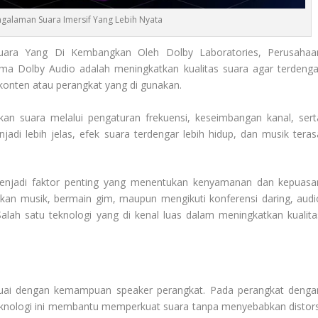
ngalaman Suara Imersif Yang Lebih Nyata
ara Yang Di Kembangkan Oleh Dolby Laboratories, Perusahaa
ama Dolby Audio adalah meningkatkan kualitas suara agar terdenga
nis konten atau perangkat yang di gunakan.
n suara melalui pengaturan frekuensi, keseimbangan kanal, sert
jadi lebih jelas, efek suara terdengar lebih hidup, dan musik teras
menjadi faktor penting yang menentukan kenyamanan dan kepuasa
an musik, bermain gim, maupun mengikuti konferensi daring, audi
alah satu teknologi yang di kenal luas dalam meningkatkan kualita
esuai dengan kemampuan speaker perangkat. Pada perangkat denga
Teknologi ini membantu memperkuat suara tanpa menyebabkan distors