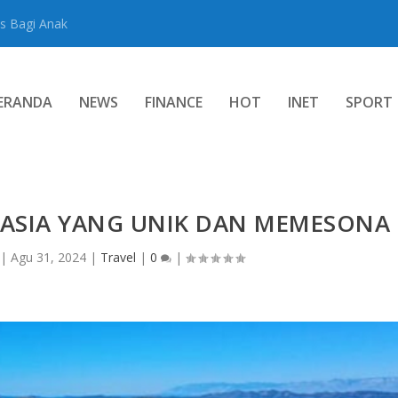
s Bagi Anak
ERANDA
NEWS
FINANCE
HOT
INET
SPORT
OASIA YANG UNIK DAN MEMESONA
|
Agu 31, 2024
|
Travel
|
0
|