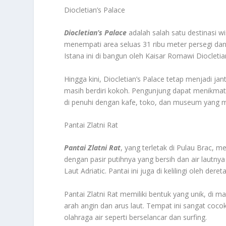
Diocletian’s Palace
Diocletian’s Palace
adalah salah satu destinasi wis
menempati area seluas 31 ribu meter persegi dan
Istana ini di bangun oleh Kaisar Romawi Diocleti
Hingga kini, Diocletian’s Palace tetap menjadi 
masih berdiri kokoh. Pengunjung dapat menikmat
di penuhi dengan kafe, toko, dan museum yang m
Pantai Zlatni Rat
Pantai Zlatni Rat
, yang terletak di Pulau Brac, m
dengan pasir putihnya yang bersih dan air laut
Laut Adriatic. Pantai ini juga di kelilingi oleh d
Pantai Zlatni Rat memiliki bentuk yang unik, di 
arah angin dan arus laut. Tempat ini sangat coc
olahraga air seperti berselancar dan surfing.