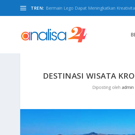
TREN:
Bermain Lego Dapat Meningkatkan Kreativita
B
DESTINASI WISATA KR
Diposting oleh
admin