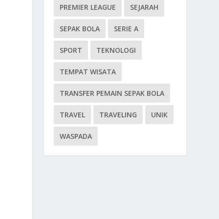
PREMIER LEAGUE
SEJARAH
SEPAK BOLA
SERIE A
SPORT
TEKNOLOGI
TEMPAT WISATA
TRANSFER PEMAIN SEPAK BOLA
g
TRAVEL
TRAVELING
UNIK
WASPADA
n
a