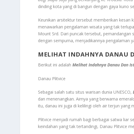
dinding kota yang di bangun dengan gaya kuno s
Keunikan arsitektur tersebut memberikan kesan k
menawarkan pengalaman wisata yang tak terlup
Mount Srd. Dari puncak tersebut, pemandangan spe
dengan sempurna, menjadikannya pengalaman yan
MELIHAT INDAHNYA DANAU 
Berikut ini adalah
Melihat Indahnya Danau Dan I
Danau Plitvice
Sebagai salah satu situs warisan dunia UNESCO,
dan menenangkan. Airnya yang berwarna emerald 
itu, danau ini juga di kelilingi oleh air terjun
Plitvice menjadi rumah bagi berbagai satwa liar 
keindahan yang tak tertandingi, Danau Plitvice men