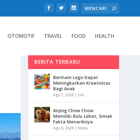
OTOMOTIF
TRAVEL
FOOD
HEALTH
BERITA TERBARU
Bermain Lego Dapat
Meningkatkan Kreativitas
Bagi Anak
Agu 7, 2026
|
Hot
Anjing Chow Chow
Memiliki Bulu Lebat, Simak
Fakta Menariknya
Agu 6, 2026
|
News