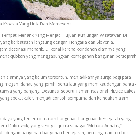
ta Kroasia Yang Unik Dan Memesona
 Tempat Menarik Yang Menjadi Tujuan Kunjungan Wisatawan Di
a yang berbatasan langsung dengan Hongaria dan Slovenia,
 destinasi menarik. Di kenal karena keindahan alamnya yang
 menakjubkan yang menggabungkan kemegahan bangunan bersejara
rian alamnya yang belum tersentuh, menjadikannya surga bagi para
ng megah, danau yang jernih, serta laut yang memikat dengan pantai
tainya yang panjang. Destinasi seperti Taman Nasional Plitvice Lakes
 yang spektakuler, menjadi contoh sempurna dari keindahan alam
n budaya yang tercermin dalam bangunan-bangunan bersejarah yang
rti Dubrovnik, yang sering di juluki sebagai “Mutiara Adriatik,”
hi dengan bangunan-bangunan bersejarah, benteng, dan tembok