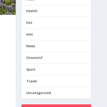
Health
Hot
Inet
News
Otomotif
Sport
Travel
Uncategorized