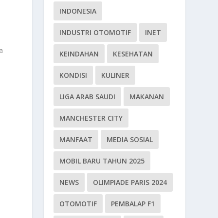
INDONESIA
INDUSTRI OTOMOTIF
INET
a
KEINDAHAN
KESEHATAN
KONDISI
KULINER
LIGA ARAB SAUDI
MAKANAN
MANCHESTER CITY
MANFAAT
MEDIA SOSIAL
MOBIL BARU TAHUN 2025
NEWS
OLIMPIADE PARIS 2024
OTOMOTIF
PEMBALAP F1