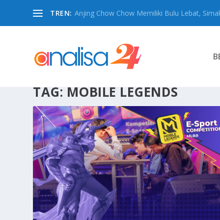
TREN:
Anjing Chow Chow Memiliki Bulu Lebat, Simak
B
TAG:
MOBILE LEGENDS