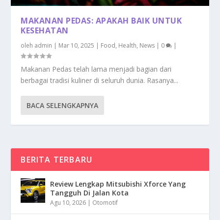
MAKANAN PEDAS: APAKAH BAIK UNTUK
KESEHATAN
oleh
admin
|
Mar 10, 2025
|
Food
,
Health
,
News
|
0
|
Makanan Pedas telah lama menjadi bagian dari
berbagai tradisi kuliner di seluruh dunia. Rasanya...
BACA SELENGKAPNYA
BERITA TERBARU
Review Lengkap Mitsubishi Xforce Yang
Tangguh Di Jalan Kota
Agu 10, 2026
|
Otomotif