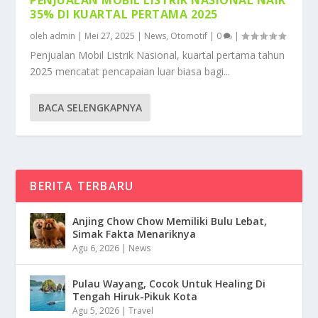
PENJUALAN MOBIL LISTRIK NASIONAL NAIK
35% DI KUARTAL PERTAMA 2025
oleh
admin
|
Mei 27, 2025
|
News
,
Otomotif
|
0
|
Penjualan Mobil Listrik Nasional, kuartal pertama tahun
2025 mencatat pencapaian luar biasa bagi...
BACA SELENGKAPNYA
BERITA TERBARU
Anjing Chow Chow Memiliki Bulu Lebat,
Simak Fakta Menariknya
Agu 6, 2026
|
News
Pulau Wayang, Cocok Untuk Healing Di
Tengah Hiruk-Pikuk Kota
Agu 5, 2026
|
Travel