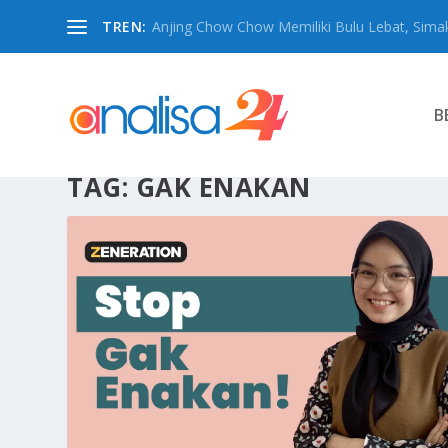
TREN:
Anjing Chow Chow Memiliki Bulu Lebat, Simak
B
TAG:
GAK ENAKAN