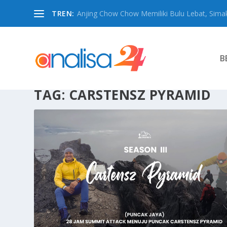
TREN:
Anjing Chow Chow Memiliki Bulu Lebat, Simak
B
TAG:
CARSTENSZ PYRAMID