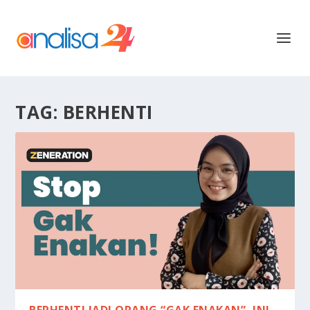
TAG:
BERHENTI
BERHENTI JADI ORANG “GAK ENAKAN”, INI