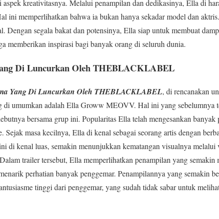
 aspek kreativitasnya. Melalui penampilan dan dedikasinya, Ella di ha
al ini memperlihatkan bahwa ia bukan hanya sekadar model dan aktris. 
l. Dengan segala bakat dan potensinya, Ella siap untuk membuat dampa
uga memberikan inspirasi bagi banyak orang di seluruh dunia.
 Yang Di Luncurkan Oleh THEBLACKLABEL
tama Yang Di Luncurkan Oleh THEBLACKLABEL
, di rencanakan u
g di umumkan adalah Ella Groww MEOVV. Hal ini yang sebelumnya t
butnya bersama grup ini. Popularitas Ella telah mengesankan banyak p
. Sejak masa kecilnya, Ella di kenal sebagai seorang artis dengan ber
 di kenal luas, semakin menunjukkan kematangan visualnya melalui vi
 trailer tersebut, Ella memperlihatkan penampilan yang semakin
l menarik perhatian banyak penggemar. Penampilannya yang semakin b
antusiasme tinggi dari penggemar, yang sudah tidak sabar untuk melihat