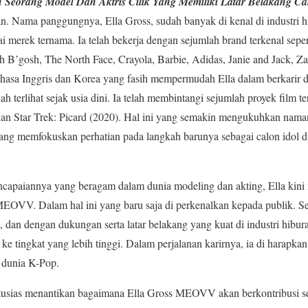
Seorang Model Dan Aktris Cilik Yang Memiliki Latar Belakang C
n. Nama panggungnya, Ella Gross, sudah banyak di kenal di industri 
i merek ternama. Ia telah bekerja dengan sejumlah brand terkenal seper
B’gosh, The North Face, Crayola, Barbie, Adidas, Janie and Jack, Z
asa Inggris dan Korea yang fasih mempermudah Ella dalam berkarir di
 terlihat sejak usia dini. Ia telah membintangi sejumlah proyek film te
n Star Trek: Picard (2020). Hal ini yang semakin mengukuhkan namany
ng memfokuskan perhatian pada langkah barunya sebagai calon idol 
apaiannya yang beragam dalam dunia modeling dan akting, Ella kin
MEOVV. Dalam hal ini yang baru saja di perkenalkan kepada publik. Se
s, dan dengan dukungan serta latar belakang yang kuat di industri hib
ke tingkat yang lebih tinggi. Dalam perjalanan karirnya, ia di harap
 dunia K-Pop.
usias menantikan bagaimana Ella Gross MEOVV akan berkontribusi 