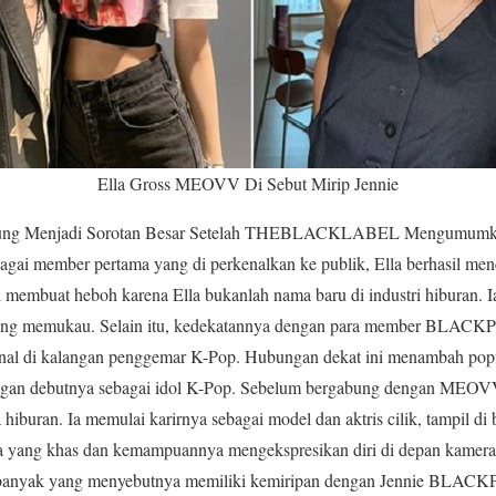
Ella Gross MEOVV Di Sebut Mirip Jennie
ng Menjadi Sorotan Besar Setelah THEBLACKLABEL Mengumumka
gai member pertama yang di perkenalkan ke publik, Ella berhasil menc
 membuat heboh karena Ella bukanlah nama baru di industri hiburan. Ia
ang memukau. Selain itu, kedekatannya dengan para member BLACKPI
enal di kalangan penggemar K-Pop. Hubungan dekat ini menambah pop
ngan debutnya sebagai idol K-Pop. Sebelum bergabung dengan MEOVV,
iburan. Ia memulai karirnya sebagai model dan aktris cilik, tampil di 
 yang khas dan kemampuannya mengekspresikan diri di depan kamera 
 banyak yang menyebutnya memiliki kemiripan dengan Jennie BLACKPI