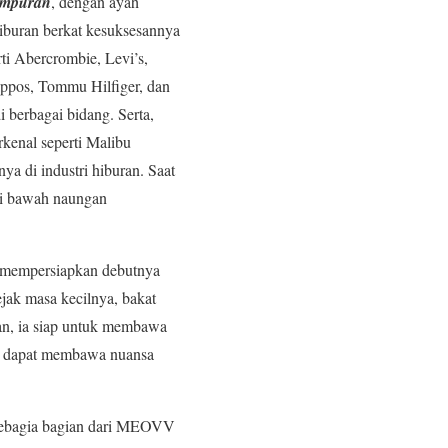
ampuran
, dengan ayah
hiburan berkat kesuksesannya
ti Abercrombie, Levi’s,
appos, Tommu Hilfiger, dan
 berbagai bidang. Serta,
rkenal seperti Malibu
a di industri hiburan. Saat
di bawah naungan
i mempersiapkan debutnya
jak masa kecilnya, bakat
uran, ia siap untuk membawa
kan dapat membawa nuansa
sebagia bagian dari MEOVV