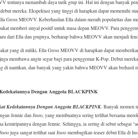
V tentunya menambah daya tarik grup ini. Hal ini dengan banyak p
ebut mereka. Ekspektasi yang tinggi di harapkan dapat memenuhi stan
oss MEOVV. Keberhasilan Ella dalam meraih popularitas dan memb
rbakat memberi sinyal positif untuk masa depan MEOVV. Para penggemar
baru dari Ella dan grupnya, berharap bahwa MEOVV akan menjadi fen
bakat yang di miliki, Ella Gross MEOVV di harapkan dapat memberikan 
a, juga membawa angin segar bagi para penggemar K-Pop. Debut merek
ng di nantikan, dan banyak yang yakin bahwa MEOVV akan berhasil m
t Kedekatannya Dengan Anggota BLACKPINK
rkat Kedekatannya Dengan Anggota BLACKPINK
. Banyak momen m
gan Jennie dan Jisoo, yang membuatnya sering terlihat bersama merek
na kemiripannya dengan Jennie. Sehingga, ia sering di sebut sebagai “ad
i Jisoo juga sangat terlihat saat Jisoo membagikan teaser debut Ella di 