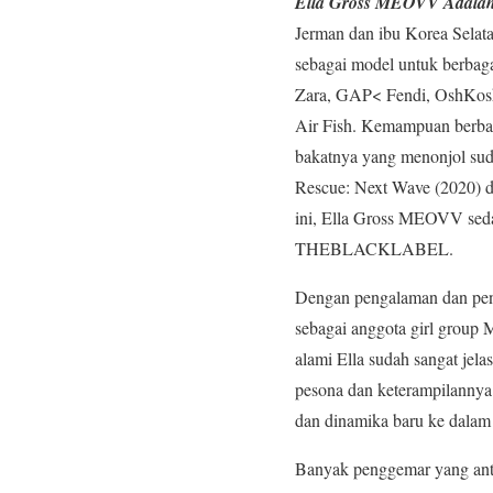
Ella Gross MEOVV Adalah 
Jerman dan ibu Korea Selata
sebagai model untuk berbaga
Zara, GAP< Fendi, OshKosh 
Air Fish. Kemampuan berbah
bakatnya yang menonjol sudah
Rescue: Next Wave (2020) da
ini, Ella Gross MEOVV seda
THEBLACKLABEL.
Dengan pengalaman dan penc
sebagai anggota girl group 
alami Ella sudah sangat jela
pesona dan keterampilannya 
dan dinamika baru ke dalam
Banyak penggemar yang ant