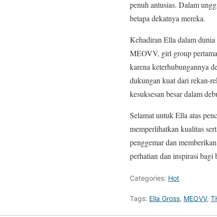
penuh antusias. Dalam ungg
betapa dekatnya mereka.
Kehadiran Ella dalam dunia
MEOVV, girl group pertama
karena keterhubungannya 
dukungan kuat dari rekan-re
kesuksesan besar dalam d
Selamat untuk Ella atas pen
memperlihatkan kualitas se
penggemar dan memberikan ko
perhatian dan inspirasi bag
Categories:
Hot
Tags:
Ella Gross
,
MEOVV
,
T